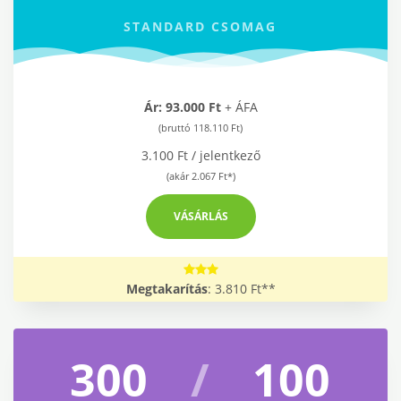
STANDARD CSOMAG
Ár: 93.000 Ft
+ ÁFA
(bruttó 118.110 Ft)
3.100 Ft / jelentkező
(akár 2.067 Ft*)
VÁSÁRLÁS
Megtakarítás
: 3.810 Ft**
300
/
100