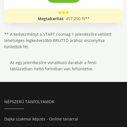
Megtakarítás
: 457.200 Ft**
** A kedvezményt a START csomag 1 jelenkezőre vetített
lehetséges legkedvezőbb BRUTTÓ árához viszonyítva
tüntettük fel.
Az egy jelentkezőre vonatkozó darabár a fenti
táblázatban nettó forintban van feltüntetve.
NÉPSZERŰ TANFOLYAMOK
Dajka szakmai képzés - Online tanárral