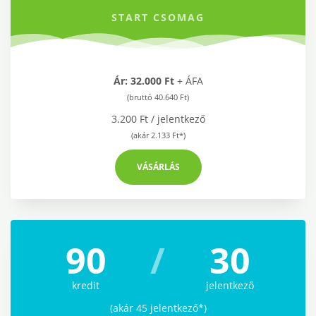
START CSOMAG
Ár: 32.000 Ft
+ ÁFA
(bruttó 40.640 Ft)
3.200 Ft / jelentkező
(akár 2.133 Ft*)
VÁSÁRLÁS
90
/
30
kredit
jelentkező
(akár 45 jelentkező*)