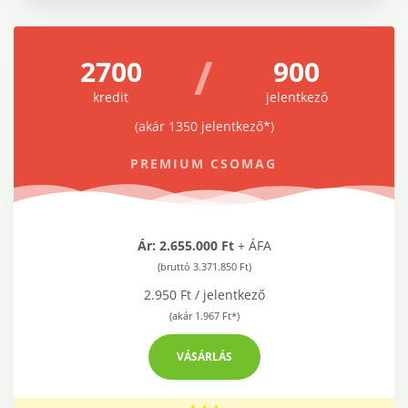
/
2700
900
kredit
jelentkező
(akár 1350 jelentkező*)
PREMIUM CSOMAG
Ár: 2.655.000 Ft
+ ÁFA
(bruttó 3.371.850 Ft)
2.950 Ft / jelentkező
(akár 1.967 Ft*)
VÁSÁRLÁS