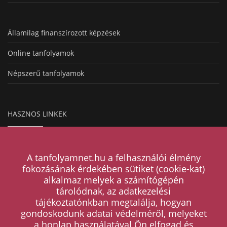
Államilag finanszírozott képzések
Online tanfolyamok
Népszerű tanfolyamok
HASZNOS LINKEK
Hogyan működik a hirdetésfeladás?
A tanfolyamnet.hu a felhasználói élmény
Magazin
fokozásának érdekében sütiket (cookie-kat)
alkalmaz melyek a számítógépén
Árak
tárolódnak, az adatkezelési
tájékoztatónkban megtalálja, hogyan
Kapcsolat
gondoskodunk adatai védelméről, melyeket
a honlap használatával Ön elfogad és
ÁSZF