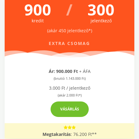
900
/
300
kredit
jelentkező
(akár 450 jelentkező*)
EXTRA CSOMAG
Ár: 900.000 Ft
+ ÁFA
(bruttó 1.143.000 Ft)
3.000 Ft / jelentkező
(akár 2.000 Ft*)
VÁSÁRLÁS
Megtakarítás
: 76.200 Ft**