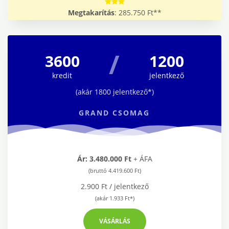
Megtakarítás
: 285.750 Ft**
/
3600
1200
kredit
jelentkező
(akár 1800 jelentkező*)
GRAND CSOMAG
Ár: 3.480.000 Ft
+ ÁFA
(bruttó 4.419.600 Ft)
2.900 Ft / jelentkező
(akár 1.933 Ft*)
VÁSÁRLÁS