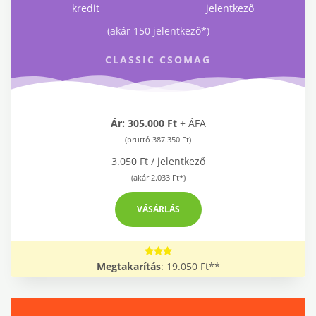
kredit
jelentkező
(akár 150 jelentkező*)
CLASSIC CSOMAG
Ár: 305.000 Ft
+ ÁFA
(bruttó 387.350 Ft)
3.050 Ft / jelentkező
(akár 2.033 Ft*)
VÁSÁRLÁS
Megtakarítás
: 19.050 Ft**