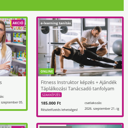
AKCIÓ
e-learning tanítás
ONLINE
s
Fitness Instruktor képzés + Ajándék
Táplálkozási Tanácsadó tanfolyam
SZAKKÉPZÉS
ás:
 szeptember 05.
185.000 Ft
csatlakozás:
2026. szeptember 21.-ig
Részletfizetés lehetséges!