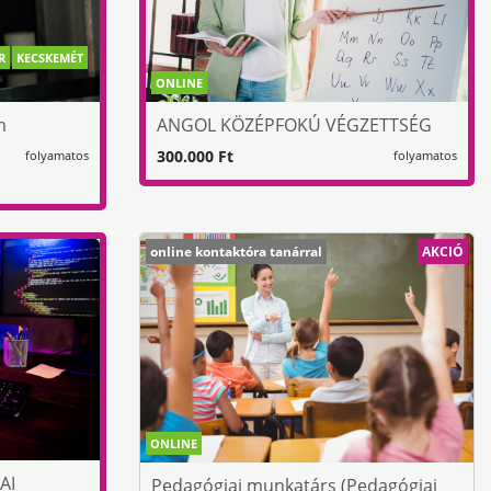
R
KECSKEMÉT
ONLINE
m
ANGOL KÖZÉPFOKÚ VÉGZETTSÉG
300.000 Ft
folyamatos
folyamatos
online kontaktóra tanárral
AKCIÓ
ONLINE
AI
Pedagógiai munkatárs (Pedagógiai