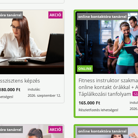
óra tanárral
AKCIÓ
online kontaktóra tanárral
ONLINE
Fitness instruktor szakma
sszisztens képzés
online kontakt órákkal + 
80.000 Ft
indulás:
Táplálkozási tanfolyam
SZ
2026. szeptember 12.
hetséges!
165.000 Ft
indul
2026.
Részletfizetés lehetséges!
óra tanárral
AKCIÓ
online kontaktóra tanárral