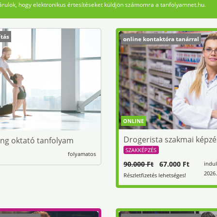
rulok, hogy elektronikus értesítéseket küldjön számomra a tanfolyamnet.hu.
ítás
online kontaktóra tanárral
ONLINE
Drogerista szakmai képzé
ing oktató tanfolyam
SZAKKÉPZÉS
folyamatos
90.000 Ft
67.000 Ft
indul
2026.
Részletfizetés lehetséges!