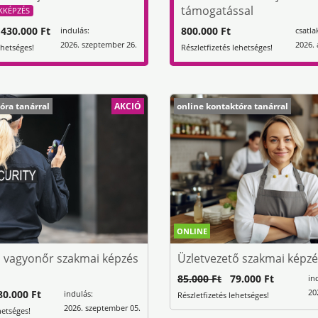
támogatással
KKÉPZÉS
30.000 Ft
800.000 Ft
indulás:
csatla
2026. szeptember 26.
2026. 
ehetséges!
Részletfizetés lehetséges!
óra tanárral
AKCIÓ
online kontaktóra tanárral
ONLINE
s vagyonőr szakmai képzés
Üzletvezető szakmai képz
85.000 Ft
79.000 Ft
in
20
0.000 Ft
indulás:
Részletfizetés lehetséges!
2026. szeptember 05.
hetséges!