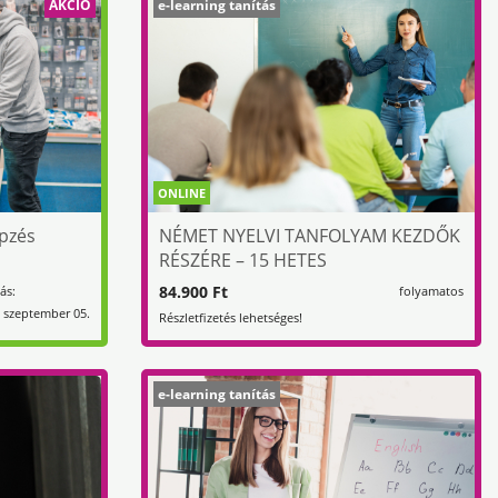
AKCIÓ
e-learning tanítás
ONLINE
pzés
NÉMET NYELVI TANFOLYAM KEZDŐK
RÉSZÉRE – 15 HETES
84.900 Ft
ás:
folyamatos
 szeptember 05.
Részletfizetés lehetséges!
e-learning tanítás