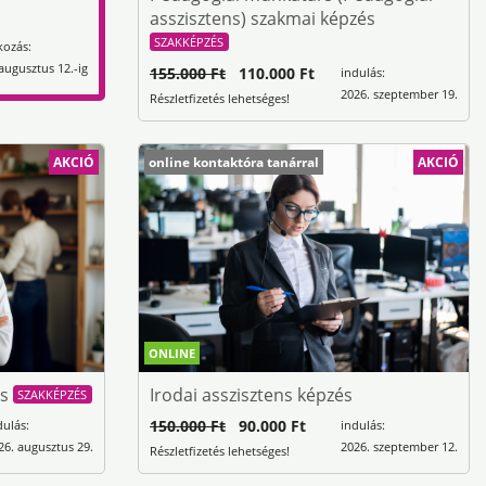
asszisztens) szakmai képzés
SZAKKÉPZÉS
kozás:
augusztus 12.-ig
155.000 Ft
110.000 Ft
indulás:
2026. szeptember 19.
Részletfizetés lehetséges!
AKCIÓ
online kontaktóra tanárral
AKCIÓ
ONLINE
és
Irodai asszisztens képzés
SZAKKÉPZÉS
150.000 Ft
90.000 Ft
dulás:
indulás:
26. augusztus 29.
2026. szeptember 12.
Részletfizetés lehetséges!