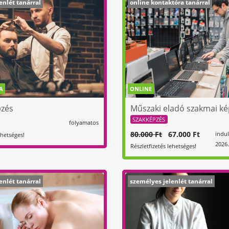
enlét tanárral
online kontaktóra tanárral
A
ONLINE
pzés
Műszaki eladó szakmai ké
SZAKKÉPZÉS
folyamatos
80.000 Ft
67.000 Ft
indul
ehetséges!
2026.
Részletfizetés lehetséges!
enlét tanárral
személyes jelenlét tanárral