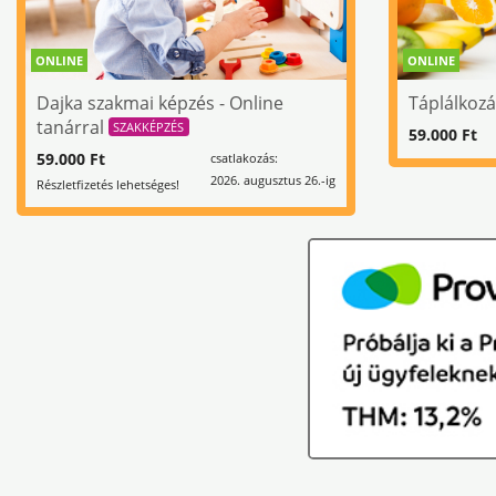
ONLINE
ONLINE
Dajka szakmai képzés - Online
Táplálkoz
tanárral
SZAKKÉPZÉS
59.000 Ft
59.000 Ft
csatlakozás:
2026. augusztus 26.-ig
Részletfizetés lehetséges!