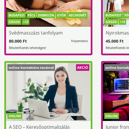
BUDAPEST
PÉCS
DEBRECEN
GYŐR
KECSKEMÉT
BUDAPEST
PÉ
SZEGED
+13
SZEGED
+13
Svédmasszázs tanfolyam
Nyirokmas
80.000 Ft
45.000 Ft
folyamatos
Részletfizetés lehetséges!
Részletfizetés l
online kontaktóra tanárral
AKCIÓ
online kontak
ONLINE
ONLINE
A SEO – Keresőoptimalizálás
Junior fro