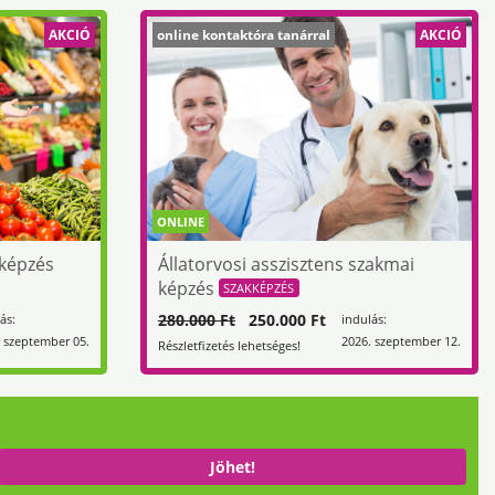
AKCIÓ
online kontaktóra tanárral
AKCIÓ
ONLINE
 képzés
Állatorvosi asszisztens szakmai
képzés
SZAKKÉPZÉS
280.000 Ft
250.000 Ft
ás:
indulás:
 szeptember 05.
2026. szeptember 12.
Részletfizetés lehetséges!
Jöhet!