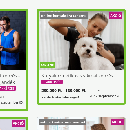
online kontaktóra tanárral
AKCIÓ
ONLINE
i képzés -
Kutyakozmetikus szakmai képzés
Ajándék
SZAKKÉPZÉS
AKKÉPZÉS
230.000 Ft
160.000 Ft
indulás:
2026. szeptember 26.
ás:
Részletfizetés lehetséges!
 szeptember 05.
online kontaktóra tanárral
AKCIÓ
AKCIÓ