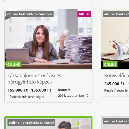
online kontaktóra tanárral
AKCIÓ
online kontakt
ONLINE
ONLINE
Társadalombiztosítási és
Könyvelői a
bérügyintéző képzés
245.000 Ft
1
155.000 Ft
135.000 Ft
indulás:
Részletfizetés le
2026. szeptember 19.
Részletfizetés lehetséges!
online kontakt
online kontaktóra tanárral