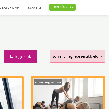
HIRDETŐKNEK
ANFOLYAMOK
MAGAZIN
kategóriák
Sorrend:
legnépszerűbb elöl
e-learning tanítás