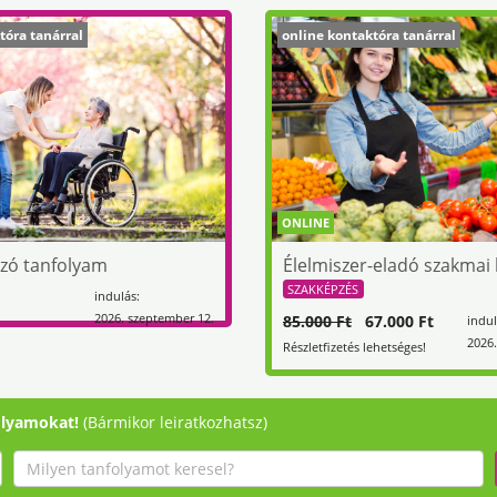
tóra tanárral
online kontaktóra tanárral
ONLINE
zó tanfolyam
Élelmiszer-eladó szakmai
SZAKKÉPZÉS
indulás:
2026. szeptember 12.
85.000 Ft
67.000 Ft
indul
2026.
Részletfizetés lehetséges!
olyamokat!
(Bármikor leiratkozhatsz)