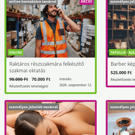
online kontaktóra tanárral
AKCIÓ
személyes jel
ONLINE
TAPOLCA
AJK
Raktáros részszakmára felkészítő
Barber ké
szakmai oktatás
525.000 Ft
90.000 Ft
70.000 Ft
indulás:
Részletfizetés l
2026. szeptember 12.
Részletfizetés lehetséges!
személyes jelenlét tanárral
személyes jel