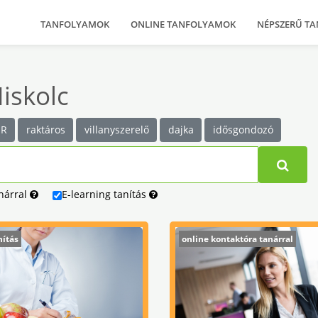
TANFOLYAMOK
ONLINE TANFOLYAMOK
NÉPSZERŰ T
iskolc
R
raktáros
villanyszerelő
dajka
idősgondozó
nárral
E-learning
tanítás
nítás
online kontaktóra tanárral