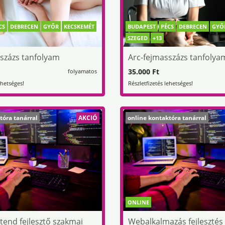
CS
DEBRECEN
GYŐR
KECSKEMÉT
BUDAPEST
PÉCS
DEBRECEN
GYŐ
SZEGED
+13
százs tanfolyam
Arc-fejmasszázs tanfolya
35.000 Ft
folyamatos
ehetséges!
Részletfizetés lehetséges!
tóra tanárral
AKCIÓ
online kontaktóra tanárral
ONLINE
ntend fejlesztő szakmai
Webalkalmazás fejlesztés 