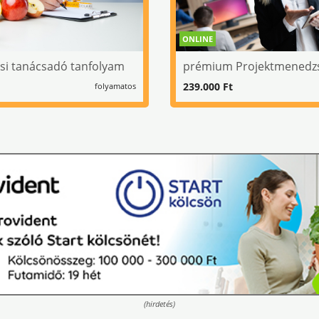
ONLINE
ási tanácsadó tanfolyam
prémium Projektmenedz
239.000 Ft
folyamatos
(hirdetés)