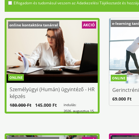
Elfogadom és tudomásul veszem az Adatkezelési Tájékoztatót és hozzájá
e-learning tan
online kontaktóra tanárral
AKCIÓ
ONLINE
ONLINE
Személyügyi (Humán) ügyintéző - HR
Gerinctrén
képzés
69.000 Ft
180.000 Ft
145.000 Ft
indulás:
2026. augusztus 15.