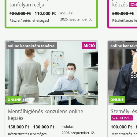
tanfolyam célja
képzés
SZA
120.000 Ft
110.000 Ft
590.000 Ft
4
indulás:
2026. szeptember 05.
Részletfizetés lehetséges!
Részletfizetés l
online kontaktóra tanárral
AKCIÓ
online kontakt
ONLINE
ONLINE
Mentálhigiénés konzulens online
Személy- é
képzés
SZAKKÉPZÉS
158.000 Ft
130.000 Ft
100.000 Ft
8
indulás:
2026. szeptember 12.
Részletfizetés lehetséges!
Részletfizetés le