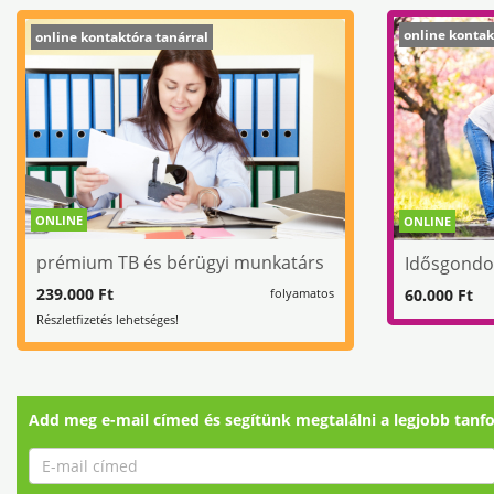
online kontak
online kontaktóra tanárral
ONLINE
ONLINE
prémium TB és bérügyi munkatárs
Idősgondo
239.000 Ft
60.000 Ft
folyamatos
Részletfizetés lehetséges!
Add meg e-mail címed és segítünk megtalálni a legjobb tanf