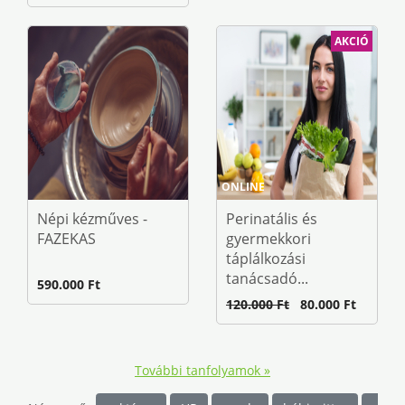
AKCIÓ
ONLINE
Népi kézműves -
Perinatális és
FAZEKAS
gyermekkori
táplálkozási
tanácsadó...
590.000 Ft
120.000 Ft
80.000 Ft
További tanfolyamok »