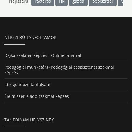
Népszerű:
raktáros
HR
gazda
bébiszitter
villa
NÉPSZERŰ TANFOLYAMOK
Dajka szakmai képzés - Online tanárral
Pedagógiai munkatárs (Pedagógiai asszisztens) szakmai
képzés
Idősgondozó tanfolyam
Élelmiszer-eladó szakmai képzés
TANFOLYAM HELYSZÍNEK