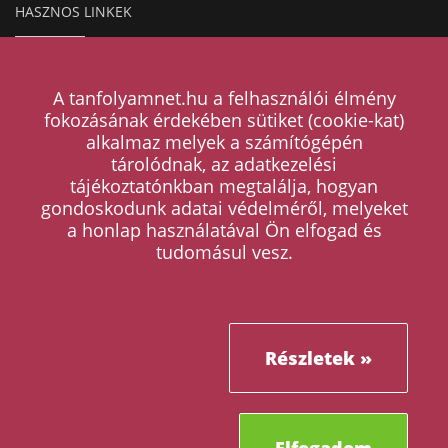
HASZNOS LINKEK
Hogyan működik a hirdetésfeladás?
A tanfolyamnet.hu a felhasználói élmény
Magazin
fokozásának érdekében sütiket (cookie-kat)
alkalmaz melyek a számítógépén
Árak
tárolódnak, az adatkezelési
tájékoztatónkban megtalálja, hogyan
Kapcsolat
gondoskodunk adatai védelméről, melyeket
a honlap használatával Ön elfogad és
ÁSZF
tudomásul vesz.
Adatkezelési tájékoztató
Tanfolyam kategóriák
Cikkek
Részletek »
Leiratkozás értesítésekről