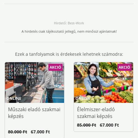
Hirdető: Best-Work
A hirdetés csak tájékoztató jellegű, nem minősül ajánlatnak!
Ezek a tanfolyamok is érdekesek lehetnek számodra:
AKCIÓ
AKCIÓ
ONLINE
ONLINE
Műszaki eladó szakmai
Élelmiszer-eladó
képzés
szakmai képzés
85.000 Ft
67.000 Ft
80.000 Ft
67.000 Ft