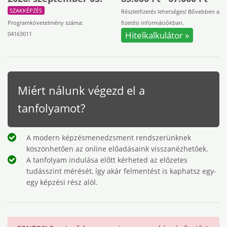
SZAKKÉPZÉS
Részletfizetés lehetséges! Bővebben a
Programkövetelmény száma:
fizetési információkban.
Hitelkalkulátor »
04163011
Miért nálunk végezd el a
tanfolyamot?
A modern képzésmenedzsment rendszerünknek
köszönhetően az online előadásaink visszanézhetőek.
A tanfolyam indulása előtt kérheted az előzetes
tudásszint mérését, így akár felmentést is kaphatsz egy-
egy képzési rész alól.