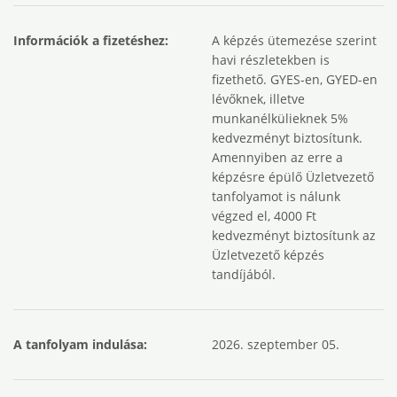
Információk a fizetéshez:
A képzés ütemezése szerint
havi részletekben is
fizethető. GYES-en, GYED-en
lévőknek, illetve
munkanélkülieknek 5%
kedvezményt biztosítunk.
Amennyiben az erre a
képzésre épülő Üzletvezető
tanfolyamot is nálunk
végzed el, 4000 Ft
kedvezményt biztosítunk az
Üzletvezető képzés
tandíjából.
A tanfolyam indulása:
2026. szeptember 05.