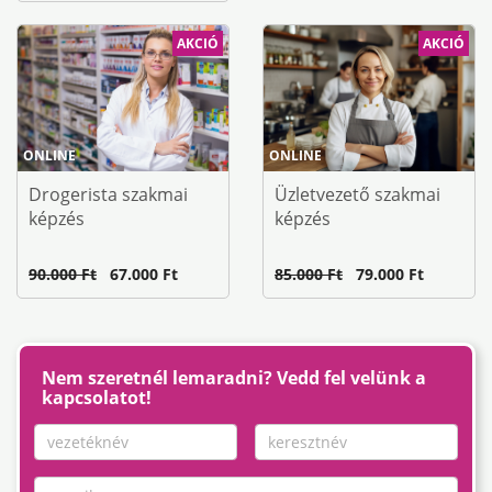
AKCIÓ
AKCIÓ
ONLINE
ONLINE
Drogerista szakmai
Üzletvezető szakmai
képzés
képzés
90.000 Ft
67.000 Ft
85.000 Ft
79.000 Ft
Nem szeretnél lemaradni? Vedd fel velünk a
kapcsolatot!