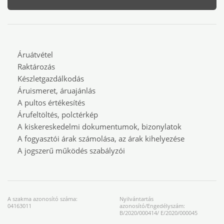
Áruátvétel
Raktározás
Készletgazdálkodás
Áruismeret, áruajánlás
A pultos értékesítés
Árufeltöltés, polctérkép
A kiskereskedelmi dokumentumok, bizonylatok
A fogyasztói árak számolása, az árak kihelyezése
A jogszerű működés szabályzói
A szakma azonosító száma:
Nyilvántartás
04163011
azonosító/Engedélyszám:
B/2020/000414/ E/2020/000045