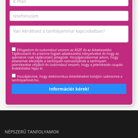
Elfogadom és tudomásul veszem az ÁSZF és az Adatkezelési
Tájékoztatót és a benne foglalt adatkezelési irányelveket és hogy az
ajánlatok csak tájékoztató jellegűek. Hozzájárulásomat adom, hogy
adataimat elküldjék a tanfolyam szervezőjének a tanfolyam
jelentkezése céljából és tudomásul veszem, hogy a jelentkezés csupán
érdeklődést fejez ki.
Hozzájárulok, hogy elektronikus értesítéseket küldjön számomra a
tanfolyamnet.hu.
Információt kérek!
NÉPSZERŰ TANFOLYAMOK