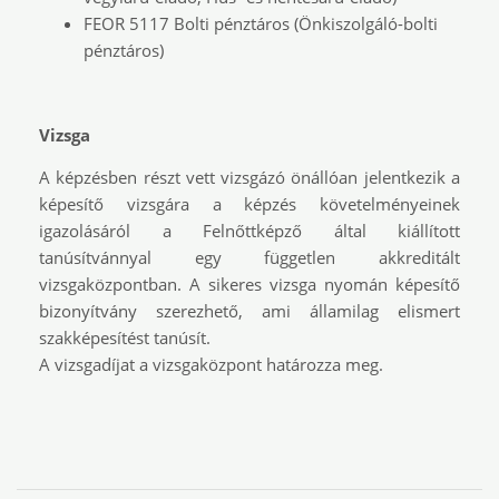
FEOR 5117 Bolti pénztáros (Önkiszolgáló-bolti
pénztáros)
Vizsga
A képzésben részt vett vizsgázó önállóan jelentkezik a
képesítő vizsgára a képzés követelményeinek
igazolásáról a Felnőttképző által kiállított
tanúsítvánnyal egy független akkreditált
vizsgaközpontban. A sikeres vizsga nyomán képesítő
bizonyítvány szerezhető, ami államilag elismert
szakképesítést tanúsít.
A vizsgadíjat a vizsgaközpont határozza meg.