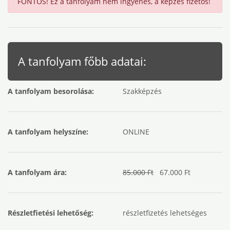
FONTOS! Ez a tanfolyam nem ingyenes, a képzés fizetős!
A tanfolyam főbb adatai:
A tanfolyam besorolása:
Szakképzés
A tanfolyam helyszíne:
ONLINE
A tanfolyam ára:
85.000 Ft
67.000 Ft
Részletfietési lehetőség:
részletfizetés lehetséges