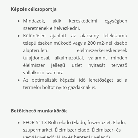
Képzés célcsoportja
Mindazok, akik kereskedelmi egységben
szeretnének elhelyezkedni.
Különösen ajánlott az alacsony lélekszámú
településeken működő vagy a 200 m2-nél kisebb
alapterületű élelmiszerkereskedések
tulajdonosai, alkalmazottai, valamint minden
élelmiszer jellegű üzlet nyitását tervező
vállalkozó számára.
Az optimalizált képzési idő lehetőséget ad a
termelői boltot nyitó gazdáknak is.
Betölthető munkakörök
FEOR 5113 Bolti eladó (Eladó, fűszerüzlet; Eladó,
szupermarket; Élelmiszer eladó; Élelmiszer- és
vegyiáru-eladó; Hús- és hentesáru-eladó)