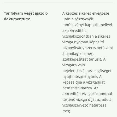
Tanfolyam végét igazoló
A képzés sikeres elvégzése
dokumentum:
után a résztvevők
tanúsítványt kapnak, mellyel
az akkreditált
vizsgaközpontban a sikeres
vizsga nyomán képesítő
bizonyítvány szerezhető, ami
államilag elismert
szakképesítést tanúsít. A
vizsgára való
bejelentkezéshez segítséget
nyújt intézményünk. A
képzés díja a vizsgadíjat
nem tartalmazza. Az
akkreditált vizsgaközpontnál
történő vizsga díját az adott
vizsgaszervező határozza
meg.