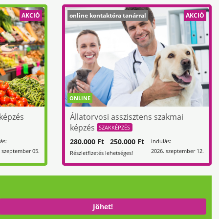
AKCIÓ
online kontaktóra tanárral
AKCIÓ
ONLINE
 képzés
Állatorvosi asszisztens szakmai
képzés
SZAKKÉPZÉS
280.000 Ft
250.000 Ft
ás:
indulás:
 szeptember 05.
2026. szeptember 12.
Részletfizetés lehetséges!
Jöhet!