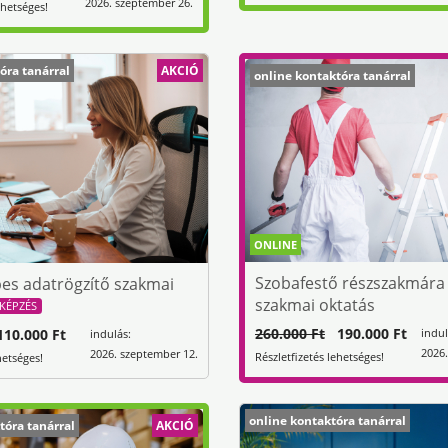
2026. szeptember 26.
ehetséges!
óra tanárral
AKCIÓ
online kontaktóra tanárral
ONLINE
Szobafestő részszakmára 
es adatrögzítő szakmai
szakmai oktatás
KÉPZÉS
260.000 Ft
190.000 Ft
indul
10.000 Ft
indulás:
2026.
2026. szeptember 12.
Részletfizetés lehetséges!
hetséges!
online kontaktóra tanárral
tóra tanárral
AKCIÓ