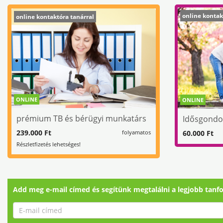
online kontak
online kontaktóra tanárral
ONLINE
ONLINE
prémium TB és bérügyi munkatárs
Idősgondo
239.000 Ft
60.000 Ft
folyamatos
Részletfizetés lehetséges!
Add meg e-mail címed és segítünk megtalálni a legjobb tanf