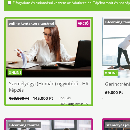
Elfogadom és tudomásul veszem az Adatkezelési Tájékoztatót és hozzájá
e-learning tan
online kontaktóra tanárral
AKCIÓ
ONLINE
ONLINE
Személyügyi (Humán) ügyintéző - HR
Gerinctrén
képzés
69.000 Ft
180.000 Ft
145.000 Ft
indulás:
2026. augusztus 15.
e-learning tanítás
személyes jel