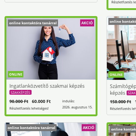
Részletfizetés l
online kontakt
online kontaktóra tanárral
AKCIÓ
ONLINE
ONLINE
Ingatlanközvetítő szakmai képzés
Számítógép
képzés
SZAKKÉPZÉS
SZAK
90.000 Ft
60.000 Ft
indulás:
150.000 Ft
1
2026. augusztus 15.
Részletfizetés lehetséges!
Részletfizetés le
online kontaktóra tanárral
AKCIÓ
online kontak