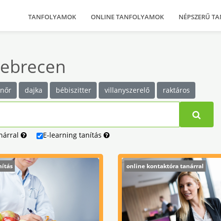
TANFOLYAMOK
ONLINE TANFOLYAMOK
NÉPSZERŰ T
Debrecen
onőr
dajka
bébiszitter
villanyszerelő
raktáros
nárral
E-learning
tanítás
nítás
online kontaktóra tanárral