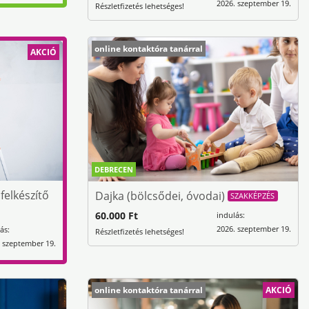
2026. szeptember 19.
Részletfizetés lehetséges!
online kontaktóra tanárral
AKCIÓ
DEBRECEN
felkészítő
Dajka (bölcsődei, óvodai)
SZAKKÉPZÉS
60.000 Ft
indulás:
2026. szeptember 19.
ás:
Részletfizetés lehetséges!
 szeptember 19.
online kontaktóra tanárral
AKCIÓ