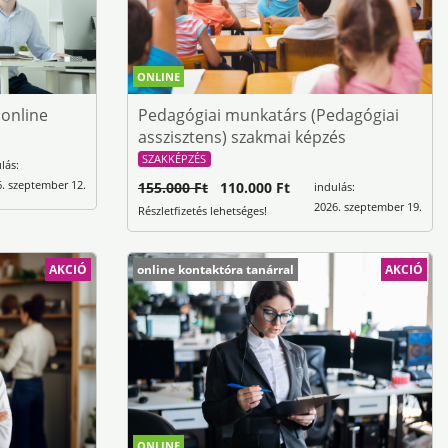
ONLINE
 online
Pedagógiai munkatárs (Pedagógiai
asszisztens) szakmai képzés
SZAKKÉPZÉS
lás:
. szeptember 12.
155.000 Ft
110.000 Ft
indulás:
2026. szeptember 19.
Részletfizetés lehetséges!
AKCIÓ
online kontaktóra tanárral
AKCIÓ
ONLINE