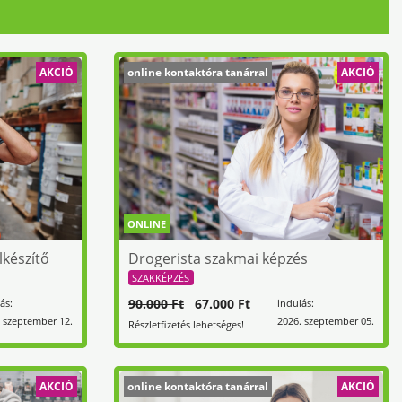
AKCIÓ
online kontaktóra tanárral
AKCIÓ
ONLINE
lkészítő
Drogerista szakmai képzés
SZAKKÉPZÉS
90.000 Ft
67.000 Ft
ás:
indulás:
 szeptember 12.
2026. szeptember 05.
Részletfizetés lehetséges!
AKCIÓ
online kontaktóra tanárral
AKCIÓ