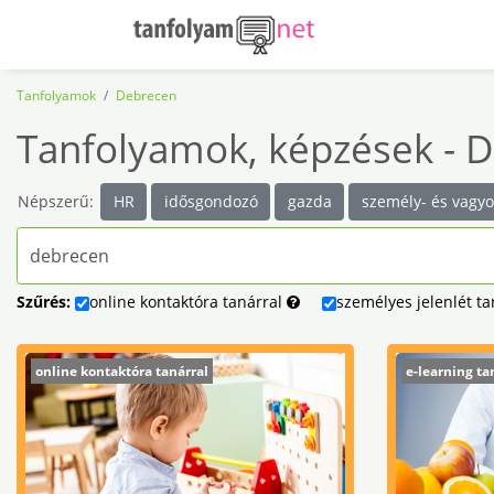
Tanfolyamok
Debrecen
Tanfolyamok, képzések - 
Népszerű:
HR
idősgondozó
gazda
személy- és vagy
Szűrés:
online
kontaktóra
tanárral
személyes
jelenlét
ta
online kontaktóra tanárral
e-learning ta