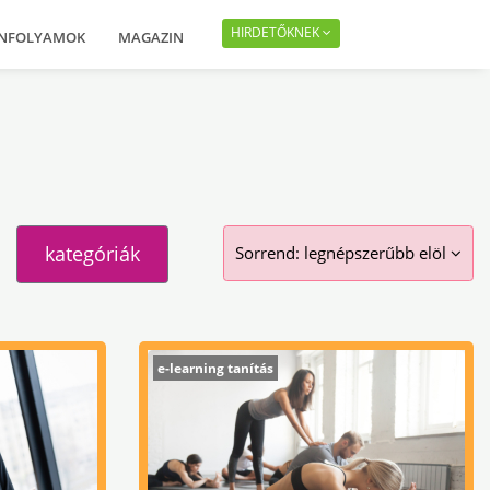
HIRDETŐKNEK
ANFOLYAMOK
MAGAZIN
kategóriák
Sorrend:
legnépszerűbb elöl
e-learning tanítás