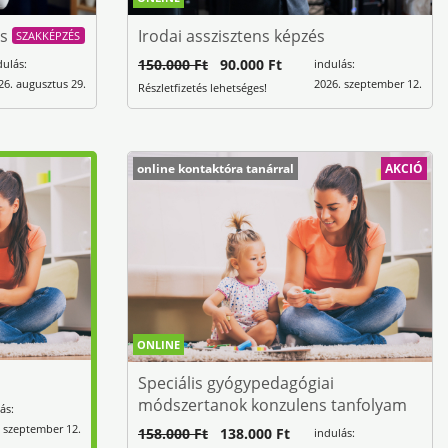
és
Irodai asszisztens képzés
SZAKKÉPZÉS
150.000 Ft
90.000 Ft
dulás:
indulás:
26. augusztus 29.
2026. szeptember 12.
Részletfizetés lehetséges!
online kontaktóra tanárral
AKCIÓ
ONLINE
Speciális gyógypedagógiai
módszertanok konzulens tanfolyam
ás:
 szeptember 12.
158.000 Ft
138.000 Ft
indulás: