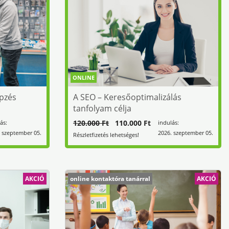
ONLINE
pzés
A SEO – Keresőoptimalizálás
tanfolyam célja
120.000 Ft
110.000 Ft
ás:
indulás:
 szeptember 05.
2026. szeptember 05.
Részletfizetés lehetséges!
AKCIÓ
online kontaktóra tanárral
AKCIÓ