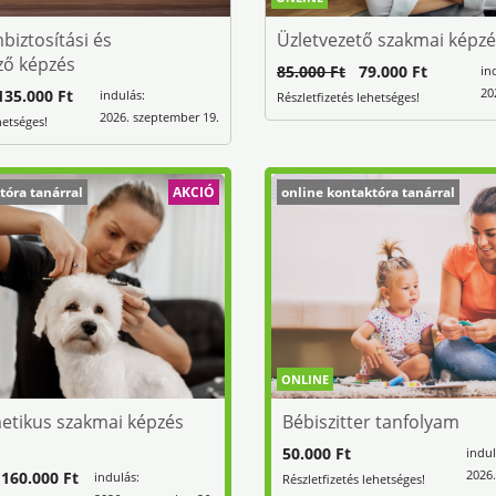
iztosítási és
Üzletvezető szakmai képz
ző képzés
85.000 Ft
79.000 Ft
in
20
35.000 Ft
indulás:
Részletfizetés lehetséges!
2026. szeptember 19.
hetséges!
tóra tanárral
AKCIÓ
online kontaktóra tanárral
ONLINE
etikus szakmai képzés
Bébiszitter tanfolyam
50.000 Ft
indul
2026.
60.000 Ft
indulás:
Részletfizetés lehetséges!