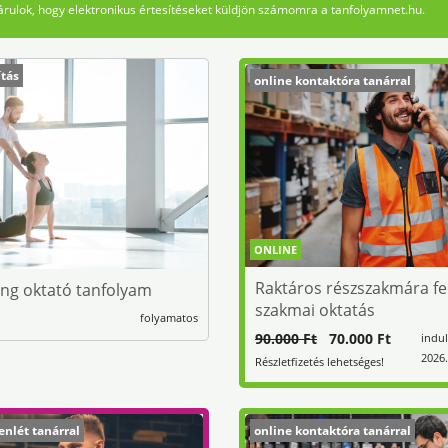
rulok, hogy elektronikus értesítéseket küldjön számomra a tanfolyamnet.hu.
ítás
online kontaktóra tanárral
ONLINE
Raktáros részszakmára fe
ing oktató tanfolyam
szakmai oktatás
folyamatos
90.000 Ft
70.000 Ft
indul
2026.
Részletfizetés lehetséges!
enlét tanárral
online kontaktóra tanárral