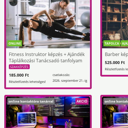
ONLINE
TAPOLCA
AJK
Fitness Instruktor képzés + Ajándék
Barber ké
Táplálkozási Tanácsadó tanfolyam
525.000 Ft
SZAKKÉPZÉS
Részletfizetés l
185.000 Ft
csatlakozás:
2026. szeptember 21.-ig
Részletfizetés lehetséges!
online kontaktóra tanárral
AKCIÓ
online kontak