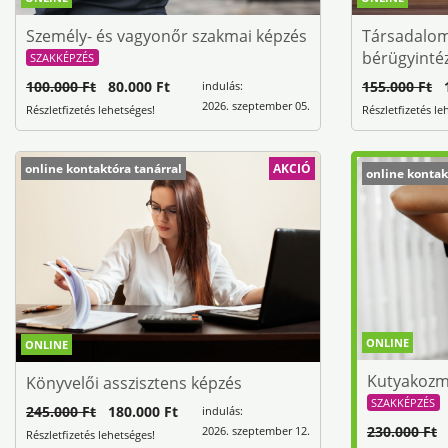
Személy- és vagyonőr szakmai képzés
Társadalomb
bérügyinté
SZAKKÉPZÉS
100.000 Ft
80.000 Ft
155.000 Ft
1
indulás:
2026. szeptember 05.
Részletfizetés lehetséges!
Részletfizetés le
online kontaktóra tanárral
AKCIÓ
online kontak
ONLINE
ONLINE
Kutyakozm
Könyvelői asszisztens képzés
SZAKKÉPZÉS
245.000 Ft
180.000 Ft
indulás:
230.000 Ft
1
2026. szeptember 12.
Részletfizetés lehetséges!