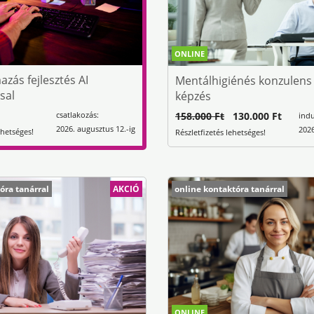
ONLINE
zás fejlesztés AI
Mentálhigiénés konzulens
sal
képzés
csatlakozás:
158.000 Ft
130.000 Ft
indu
2026. augusztus 12.-ig
2026
ehetséges!
Részletfizetés lehetséges!
óra tanárral
AKCIÓ
online kontaktóra tanárral
ONLINE