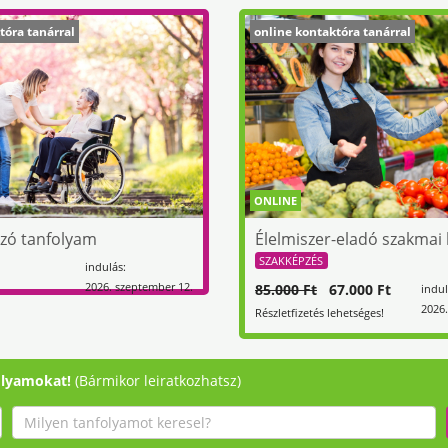
tóra tanárral
online kontaktóra tanárral
ONLINE
zó tanfolyam
Élelmiszer-eladó szakmai
SZAKKÉPZÉS
indulás:
2026. szeptember 12.
85.000 Ft
67.000 Ft
indul
2026.
Részletfizetés lehetséges!
olyamokat!
(Bármikor leiratkozhatsz)