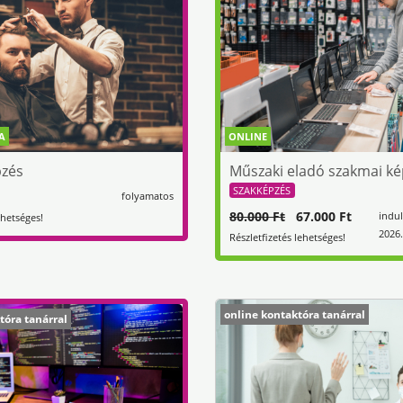
A
ONLINE
pzés
Műszaki eladó szakmai ké
SZAKKÉPZÉS
folyamatos
80.000 Ft
67.000 Ft
indul
ehetséges!
2026.
Részletfizetés lehetséges!
online kontaktóra tanárral
tóra tanárral