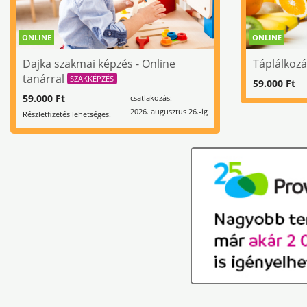
ONLINE
ONLINE
Dajka szakmai képzés - Online
Táplálkoz
tanárral
SZAKKÉPZÉS
59.000 Ft
59.000 Ft
csatlakozás:
2026. augusztus 26.-ig
Részletfizetés lehetséges!