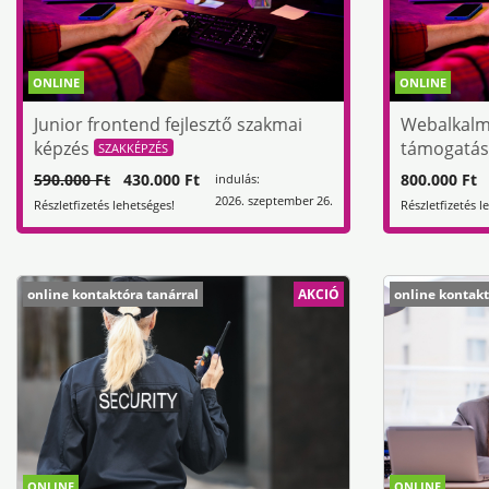
ONLINE
ONLINE
Junior frontend fejlesztő szakmai
Webalkalma
képzés
támogatás
SZAKKÉPZÉS
590.000 Ft
430.000 Ft
800.000 Ft
indulás:
2026. szeptember 26.
Részletfizetés lehetséges!
Részletfizetés l
online kontaktóra tanárral
AKCIÓ
online kontakt
ONLINE
ONLINE