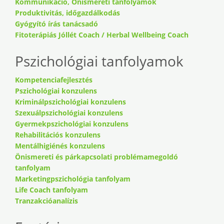
Kommunikáció, Önismereti tanfolyamok
Produktivitás, időgazdálkodás
Gyógyító írás tanácsadó
Fitoterápiás Jóllét Coach / Herbal Wellbeing Coach
Pszichológiai tanfolyamok
Kompetenciafejlesztés
Pszichológiai konzulens
Kriminálpszichológiai konzulens
Szexuálpszichológiai konzulens
Gyermekpszichológiai konzulens
Rehabilitációs konzulens
Mentálhigiénés konzulens
Önismereti és párkapcsolati problémamegoldó
tanfolyam
Marketingpszichológia tanfolyam
Life Coach tanfolyam
Tranzakcióanalízis