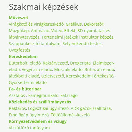
Szakmai képzések
Művészet
Virágkötő és virágkereskedő
,
Grafikus
,
Dekoratőr
,
Mozgókép, Animáció, Video, Effekt
,
3D nyomtatás és
látványtervezés
,
Történelmi Játékok instruktor képzés
,
Szappankészítő tanfolyam
,
Selyemkendő festés
,
Üvegfestés
Kereskedelem
Bútorbolti eladó
,
Raktárvezető
,
Drogerista
,
Élelmiszer-
eladó
,
Vegyi áru eladó
,
Műszaki eladó
,
Ruházati eladó
,
Játékbolti eladó
,
Üzletvezető
,
Kereskedelmi értékesítő
,
Gyorséttermi eladó
Fa- és bútoripar
Asztalos
,
Famegmunkáló
,
Fafaragó
Közlekedés és szállítmányozás
Raktáros
,
Logisztikai ügyintéző
,
ADR gázok szállítása
,
Emelőgép ügyintéző
,
Töltőállomás-kezelő
Környezetvédelem és vízügy
Vízkútfúró tanfolyam