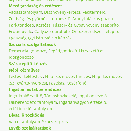
Mezőgazdaság és erdészet
Vadásztanfolyam
,
Dísznövénykertész
,
Fakitermelő
,
Zöldség- és gyümölcstermesztő
,
Aranykalászos gazda
,
Parkgondozó
,
Kertész
,
Fűszer- és Gyógynövény szaporító
,
Erdőművelő
,
Gallyazó-daraboló
,
Öntözőrendszer telepítő
,
Egészségügyi kártevőirtó képzés
Szociális szolgáltatások
Demencia gondozó
,
Segédgondozó
,
Házvezető és
idősgondozó
Szárazépítő képzés
Népi kézműves
Festés- kékfestés
,
Népi kézműves hímzés
,
Népi kézműves
(Szíjgyártó-nyerges)
,
Fazekas
,
Kosárfonó
Ingatlan és lakberendezés
Ingatlanközvetítő
,
Társasházkezelő
,
Ingatlankezelő
,
Lakberendező tanfolyam
,
Ingatlanvagyon értékelő,
értékbecslő tanfolyam
Divat, öltözködés
Varró tanfolyam
,
Szűcs képzés
Egyéb szolgáltatások