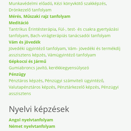
Munkavédelmi előadó
,
Kézi könyvkötő szakképzés
,
Drónkezelő tanfolyam
Mérés, Műszaki rajz tanfolyam
Meditáció
Tantrikus Érintésterápia
,
Fül-, test- és csakra gyertyázási
tanfolyam
,
Bach-virágterápiás tanácsadói tanfolyam
Vám és jövedék
Jövedéki ügyintéző tanfolyam
,
Vám- jövedéki és termékdíj
asszisztens képzés
,
Vámügyintéző tanfolyam
Gépkocsi és Jármű
Gumiabroncs javító, kerékkiegyensúlyozó
Pénzügy
Pénztáros képzés
,
Pénzügyi számviteli ügyintéző
,
Valutapénztáros képzés
,
Pénztárkezelő képzés
,
Pénzügyi
asszisztens
Nyelvi képzések
Angol nyelvtanfolyam
Német nyelvtanfolyam