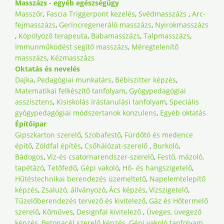
Masszázs - egyéb egészségügy
Masszőr
,
Fascia Triggerpont kezelés
,
Svédmasszázs
,
Arc-
fejmasszázs
,
Gerincregeneráló masszázs
,
Nyirokmasszázs
,
Köpölyöző terapeuta
,
Babamasszázs
,
Talpmasszázs
,
Immunműködést segítő masszázs
,
Méregtelenítő
masszázs
,
Kézmasszázs
Oktatás és nevelés
Dajka
,
Pedagógiai munkatárs
,
Bébiszitter képzés
,
Matematikai felkészítő tanfolyam
,
Gyógypedagógiai
asszisztens
,
Kisiskolás írástanulási tanfolyam
,
Speciális
gyógypedagógiai módszertanok konzulens
,
Egyéb oktatás
Építőipar
Gipszkarton szerelő
,
Szobafestő
,
Fürdőtó és medence
építő
,
Zöldfal építés
,
Csőhálózat-szerelő
,
Burkoló
,
Bádogos
,
Víz-és csatornarendszer-szerelő
,
Festő, mázoló,
tapétázó
,
Tetőfedő
,
Gépi vakoló
,
Hő- és hangszigetelő
,
Hűtéstechnikai berendezés üzemeltető
,
Napelemtelepítő
képzés
,
Zsaluzó, állványozó
,
Ács képzés
,
Vízszigetelő
,
Tűzelőberendezés tervező és kivitelező
,
Gáz és Hőtermelő
szerelő
,
Kőműves
,
Designfal kivitelező
,
Üveges, üvegező
képzés
,
Betonacél szerelő képzés
,
Gépi vakoló tanfolyam