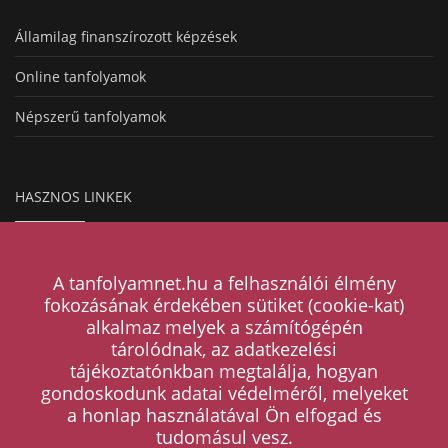
Államilag finanszírozott képzések
Online tanfolyamok
Népszerű tanfolyamok
HASZNOS LINKEK
Hogyan működik a hirdetésfeladás?
A tanfolyamnet.hu a felhasználói élmény
Magazin
fokozásának érdekében sütiket (cookie-kat)
alkalmaz melyek a számítógépén
Árak
tárolódnak, az adatkezelési
tájékoztatónkban megtalálja, hogyan
Kapcsolat
gondoskodunk adatai védelméről, melyeket
a honlap használatával Ön elfogad és
ÁSZF
tudomásul vesz.