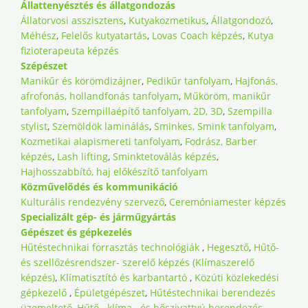
Állattenyésztés és állatgondozás
Állatorvosi asszisztens
,
Kutyakozmetikus
,
Állatgondozó
,
Méhész
,
Felelős kutyatartás
,
Lovas Coach képzés
,
Kutya
fizioterapeuta képzés
Szépészet
Manikűr és körömdizájner
,
Pedikűr tanfolyam
,
Hajfonás,
afrofonás, hollandfonás tanfolyam
,
Műköröm, manikűr
tanfolyam
,
Szempillaépítő tanfolyam, 2D, 3D
,
Szempilla
stylist
,
Szemöldök laminálás
,
Sminkes, Smink tanfolyam
,
Kozmetikai alapismereti tanfolyam
,
Fodrász, Barber
képzés
,
Lash lifting
,
Sminktetoválás képzés
,
Hajhosszabbító, haj előkészítő tanfolyam
Közművelődés és kommunikáció
Kulturális rendezvény szervező
,
Ceremóniamester képzés
Specializált gép- és járműgyártás
Gépészet és gépkezelés
Hűtéstechnikai forrasztás technológiák
,
Hegesztő
,
Hűtő-
és szellőzésrendszer- szerelő képzés (Klímaszerelő
képzés)
,
Klímatisztító és karbantartó
,
Közúti közlekedési
gépkezelő
,
Épületgépészet
,
Hűtéstechnikai berendezés
üzemeltető
,
Hűtő,- klíma,- és hőszivattyú berendezés-