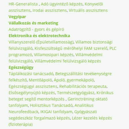
HR-Generalista
,
Adó ügyintéző képzés
,
Könyvelői
asszisztens
,
Irodai asszisztens
,
Virtuális asszisztens
Vegyipar
Vállalkozás és marketing
Adatrögzítő - gyors és gépíró
Elektronika és elektrotechnika
Villanyszerelő (Épületvillamosság)
,
Villamos biztonsági
felülvizsgáló
,
Kisfeszültségű mérőhelyi FAM szerelő
,
PLC
programozó
,
Villamosipari képzés
,
Villámvédelmi
felülvizsgáló
,
Villámvédelmi felülvizsgáló képzés
Egészségügy
Táplálkozási tanácsadó
,
Betegszállítási tevékenységre
felkészítő
,
Mentőápoló
,
Ápoló, gyermekápoló
,
Egészségügyi asszisztens
,
Rehabilitációs terapeuta
,
Elsősegélynyújtó képzés
,
Természetgyógyász
,
Krónikus
beteget segítő mentorképzés
,
Gerinctréning oktató
tanfolyam
,
Holisztikus Tanácsadó
,
Analitikus
Neurofeedback
,
IKIGAI tanfolyam
,
Gyógyászati
segédeszköz forgalmazó képzés
,
Lézer kezelés képzés
(fizioterápia)