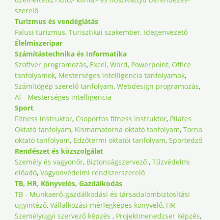
szerelő
Turizmus és vendéglátás
Falusi turizmus
,
Turisztikai szakember, Idegenvezető
Élelmiszeripar
Számítástechnika és Informatika
Szoftver programozás
,
Excel, Word, Powerpoint, Office
tanfolyamok
,
Mesterséges intelligencia tanfolyamok
,
Számítógép szerelő tanfolyam
,
Webdesign programozás
,
Al - Mesterséges intelligencia
Sport
Fitness instruktor
,
Csoportos fitness instruktor
,
Pilates
Oktató tanfolyam
,
Kismamatorna oktató tanfolyam
,
Torna
oktató tanfolyam
,
Edzőtermi oktatói tanfolyam
,
Sportedző
Rendészet és közszolgálat
Személy és vagyonőr
,
Biztonságszervező
,
Tűzvédelmi
előadó
,
Vagyonvédelmi rendszerszerelő
TB, HR, Könyvelés, Gazdálkodás
TB - Munkaerő-gazdálkodási és társadalombiztosítási
ügyintéző
,
Vállalkozási mérlegképes könyvelő
,
HR -
Személyügyi szervező képzés
,
Projektmenedzser képzés
,