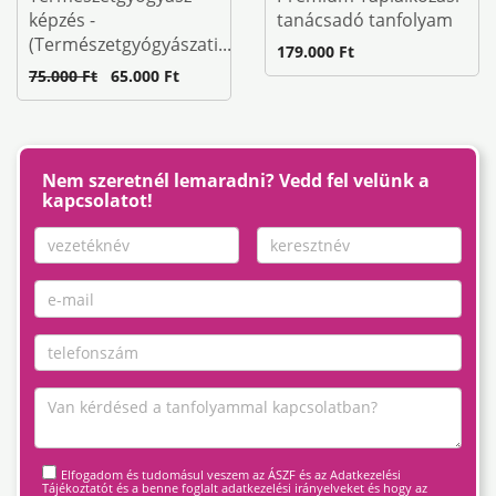
képzés -
tanácsadó tanfolyam
(Természetgyógyászati...
179.000 Ft
75.000 Ft
65.000 Ft
Nem szeretnél lemaradni? Vedd fel velünk a
kapcsolatot!
Elfogadom és tudomásul veszem az ÁSZF és az Adatkezelési
Tájékoztatót és a benne foglalt adatkezelési irányelveket és hogy az