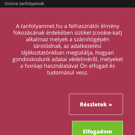
Online tanfolyamok
Népszerű tanfolyamok
A tanfolyamnet.hu a felhasználói élmény
fokozásának érdekében sütiket (cookie-kat)
alkalmaz melyek a számítógépén
HASZNOS LINKEK
tárolódnak, az adatkezelési
tájékoztatónkban megtalálja, hogyan
Hogyan működik a hirdetésfeladás?
gondoskodunk adatai védelméről, melyeket
a honlap használatával Ön elfogad és
Magazin
tudomásul vesz.
Árak
Kapcsolat
Részletek »
ÁSZF
Adatkezelési tájékoztató
Tanfolyam kategóriák
Elfogadom