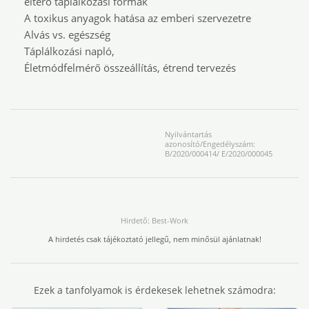
eltérő táplálkozási formák
A toxikus anyagok hatása az emberi szervezetre
Alvás vs. egészség
Táplálkozási napló,
Életmódfelmérő összeállítás, étrend tervezés
Nyilvántartás
azonosító/Engedélyszám:
B/2020/000414/ E/2020/000045
Hirdető: Best-Work
A hirdetés csak tájékoztató jellegű, nem minősül ajánlatnak!
Ezek a tanfolyamok is érdekesek lehetnek számodra: