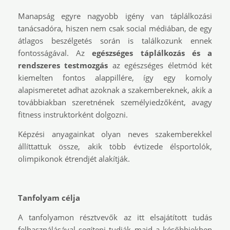
Manapság egyre nagyobb igény van táplálkozási
tanácsadóra, hiszen nem csak social médiában, de egy
átlagos beszélgetés során is találkozunk ennek
fontosságával. Az
egészséges táplálkozás és a
rendszeres testmozgás
az egészséges életmód két
kiemelten fontos alappillére, így egy komoly
alapismeretet adhat azoknak a szakembereknek, akik a
továbbiakban szeretnének személyiedzőként, avagy
fitness instruktorként dolgozni.
Képzési anyagainkat olyan neves szakemberekkel
állíttattuk össze, akik több évtizede élsportolók,
olimpikonok étrendjét alakítják.
Tanfolyam célja
A tanfolyamon résztvevők az itt elsajátított tudás
felhasználásával segíteni tudják majd a későbbiekben