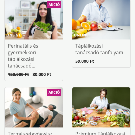
AKCIÓ
ONLINE
ONLINE
Perinatális és
Táplálkozási
gyermekkori
tanácsadó tanfolyam
táplálkozási
59.000 Ft
tanácsadó...
120.000 Ft
80.000 Ft
AKCIÓ
ONLINE
Természetgyógyász
Prémium Táplálkozási