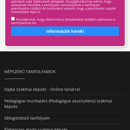
ajánlatok csak tájékoztató jellegűek. Hozzájárulásomat adom, hogy
adataimat elküldjék a tanfolyam szervezőjének a tanfolyam
jelentkezése céljából és tudomásul veszem, hogy a jelentkezés csupán
érdeklődést fejez ki.
Hozzájárulok, hogy elektronikus értesítéseket küldjön számomra a
tanfolyamnet.hu.
Információt kérek!
NÉPSZERŰ TANFOLYAMOK
Dajka szakmai képzés - Online tanárral
Pedagógiai munkatárs (Pedagógiai asszisztens) szakmai
képzés
Idősgondozó tanfolyam
Élelmiszer-eladó szakmai képzés