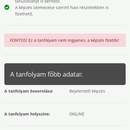
tanúsítványt is kérhető.
A képzés ütemezése szerint havi részletekben is
fizethető.
FONTOS! Ez a tanfolyam nem ingyenes, a képzés fizetős!
A tanfolyam főbb adatai:
A tanfolyam besorolása:
Bejelentett képzés
A tanfolyam helyszíne:
ONLINE