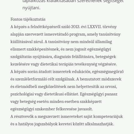
táplálkozás kialakításában szeretnének segítséget
nyújtani.
Fontos tájékoztatás
A képzés a felnőttképzésről szóló 2013. évi LXXVII. törvény
alapján szervezett ismeretátadó program, amely tanúsítvány
kiállításával zárul. A tanúsítvány nem minősül államilag
elismert szakképesítésnek, és nem jogosít egészségügyi
szolgáltatás nyújtására, diagnózis felállítására, betegségek
kezelésére vagy dietetikai terápiás tevékenység végzésére.
A képzés során átadott ismeretek edukációs, egészségmegőrző
és szemléletformáló célt szolgálnak. A bemutatott módszerek
és életmódbeli megközelítések nem helyettesítik az orvosi,
pszichológiai vagy dietetikusi ellátást. Egészségügyi panasz
vagy betegség esetén minden esetben szakképzett
egészségügyi szakember felkeresése javasolt.
A résztvevők a megszerzett ismereteket saját kompetenciájuk
és a hatályos jogszabályok keretei között alkalmazhatják.