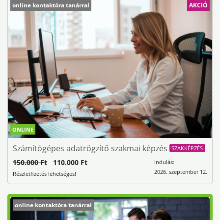
online kontaktóra tanárral
AKCIÓ
ONLINE
Számítógépes adatrögzítő szakmai képzés
SZAKKÉPZÉS
150.000 Ft
110.000 Ft
indulás:
2026. szeptember 12.
Részletfizetés lehetséges!
online kontaktóra tanárral