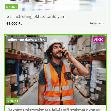
ONLINE
Gerinctréning oktató tanfolyam
69.000 Ft
folyamatos
online kontaktóra tanárral
AKCIÓ
ONLINE
Raktáros részszakmára felkészítő szakmai oktatás