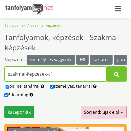
Tanfolyamok
Szakmai képzések
Tanfolyamok, képzések - Szakmai
képzések
Népszerű:
személy- és vagyonőr
HR
raktáros
gazda
online
,
tanárral
személyes
,
tanárral
E-learning
kategóriák
Sorrend: újak elöl