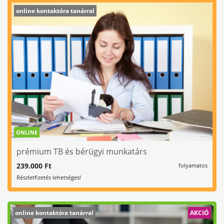
online kontaktóra tanárral
ONLINE
prémium TB és bérügyi munkatárs
239.000 Ft
folyamatos
Részletfizetés lehetséges!
online kontaktóra tanárral
AKCIÓ