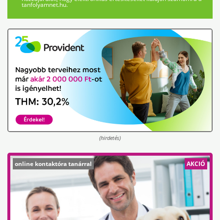
tanfolyamnet.hu.
(hirdetés)
online kontaktóra tanárral
AKCIÓ