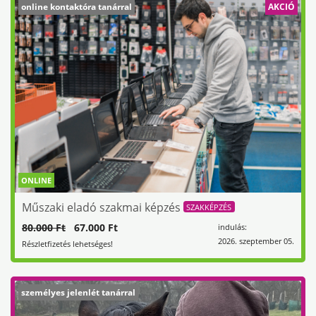
online kontaktóra tanárral
AKCIÓ
ONLINE
Műszaki eladó szakmai képzés
SZAKKÉPZÉS
80.000 Ft
67.000 Ft
indulás:
2026. szeptember 05.
Részletfizetés lehetséges!
személyes jelenlét tanárral