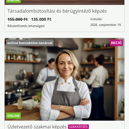
Társadalombiztosítási és bérügyintéző képzés
155.000 Ft
135.000 Ft
indulás:
2026. szeptember 19.
Részletfizetés lehetséges!
online kontaktóra tanárral
AKCIÓ
ONLINE
Üzletvezető szakmai képzés
SZAKKÉPZÉS