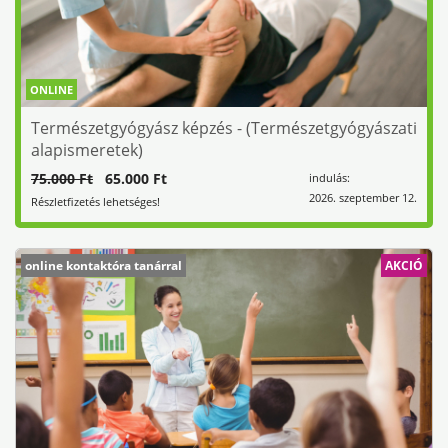
ONLINE
Természetgyógyász képzés - (Természetgyógyászati
alapismeretek)
75.000 Ft
65.000 Ft
indulás:
2026. szeptember 12.
Részletfizetés lehetséges!
online kontaktóra tanárral
AKCIÓ