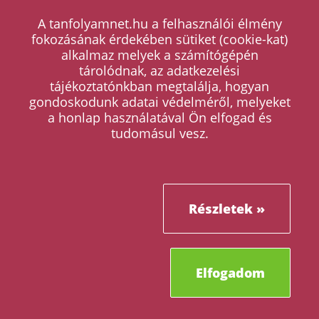
A tanfolyamnet.hu a felhasználói élmény
fokozásának érdekében sütiket (cookie-kat)
alkalmaz melyek a számítógépén
tárolódnak, az adatkezelési
tájékoztatónkban megtalálja, hogyan
gondoskodunk adatai védelméről, melyeket
a honlap használatával Ön elfogad és
tudomásul vesz.
ONLINE
Kutyakozmetikus szakmai képzés
SZAKKÉPZÉS
230.000 Ft
160.000 Ft
indulás:
2026. szeptember 26.
Részletfizetés lehetséges!
Részletek »
online kontaktóra tanárral
Elfogadom