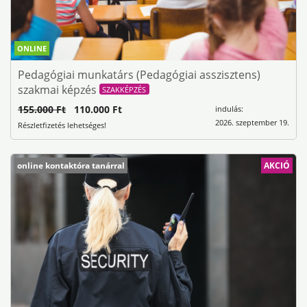
ONLINE
Pedagógiai munkatárs (Pedagógiai asszisztens)
szakmai képzés
SZAKKÉPZÉS
155.000 Ft
110.000 Ft
indulás:
2026. szeptember 19.
Részletfizetés lehetséges!
online kontaktóra tanárral
AKCIÓ