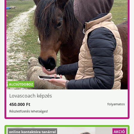
ALCSÚTDOBOZ
Lovascoach képzés
450.000 Ft
folyamatos
Részletfizetés lehetséges!
online kontaktóra tanárral
AKCIÓ