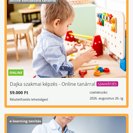
online kontaktóra tanárral
ONLINE
Dajka szakmai képzés - Online tanárral
SZAKKÉPZÉS
59.000 Ft
csatlakozás:
2026. augusztus 26.-ig
Részletfizetés lehetséges!
e-learning tanítás