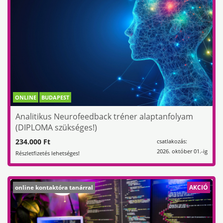
ONLINE
BUDAPEST
Analitikus Neurofeedback tréner alaptanfolyam
(DIPLOMA szükséges!)
234.000 Ft
csatlakozás:
2026. október 01.-ig
Részletfizetés lehetséges!
online kontaktóra tanárral
AKCIÓ