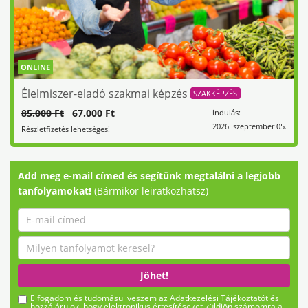
ONLINE
Élelmiszer-eladó szakmai képzés
SZAKKÉPZÉS
85.000 Ft
67.000 Ft
indulás:
2026. szeptember 05.
Részletfizetés lehetséges!
Add meg e-mail címed és segítünk megtalálni a legjobb
tanfolyamokat!
(Bármikor leiratkozhatsz)
Jöhet!
Elfogadom és tudomásul veszem az Adatkezelési Tájékoztatót és
hozzájárulok, hogy elektronikus értesítéseket küldjön számomra a