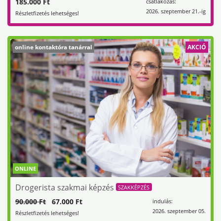
185.000 Ft
csatlakozás:
2026. szeptember 21.-ig
Részletfizetés lehetséges!
online kontaktóra tanárral
AKCIÓ
ONLINE
Drogerista szakmai képzés
SZAKKÉPZÉS
90.000 Ft
67.000 Ft
indulás:
2026. szeptember 05.
Részletfizetés lehetséges!