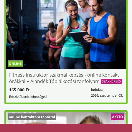
ONLINE
Fitness instruktor szakmai képzés - online kontakt
órákkal + Ajándék Táplálkozási tanfolyam
SZAKKÉPZÉS
165.000 Ft
indulás:
2026. szeptember 05.
Részletfizetés lehetséges!
online kontaktóra tanárral
AKCIÓ