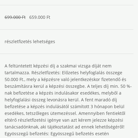
699.000 Ft
659.000 Ft
részletfizetés lehetséges
A feltüntetett képzési díj a szakmai vizsga díját nem
tartalmazza. Részletfizetés: Előzetes helyfoglalás összege
50.000 Ft., mely a képzésre való jelentkezéskor fizetendő és
beszámításra kerül a képzési összegbe. A teljes díj min. 50 %-
nak befizetése a képzés indulásakor esedékes, melyből a
helyfoglalási összeg levonásra kerül. A fent maradó díj
befizetése a képzés indulásától számított 3 hónapon belül
esedékes, tetszőleges ütemezéssel. Amennyiben fentiektől
eltérő részletfizetési igénye van azt kérem jelezze képzési
tanácsadónknak, aki tájékoztatást ad ennek ‎lehetőségéről!‎
Egyösszegű befizetés: Egyösszegű befizetés esetén