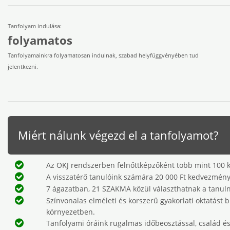
Tanfolyam indulása:
folyamatos
Tanfolyamainkra folyamatosan indulnak, szabad helyfüggvényében tud
jelentkezni.
Miért nálunk végezd el a tanfolyamot?
Az OKJ rendszerben felnőttképzőként több mint 100 ké
A visszatérő tanulóink számára 20 000 Ft kedvezmén
7 ágazatban, 21 SZAKMA közül választhatnak a tanuln
Színvonalas elméleti és korszerű gyakorlati oktatást 
környezetben.
Tanfolyami óráink rugalmas időbeosztással, család és