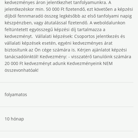
kedvezményes áron jelentkezhet tanfolyamunkra. A
‎jelentkezéskor min. 50 000 Ft fizetendő, ezt követően a képzési
díjból fennmaradó összeg ‎legkésőbb az első tanfolyami napig
készpénzben, vagy átutalással fizetendő. A weboldalunkon
‎feltüntetett egyösszegű képzési díj tartalmazza a
kedvezményt. ‎ Vállalati képzések: Csoportos jelentkezés és
vállalati képzések esetén, egyéni kedvezményes árat
biztosítunk az ‎Ön cége számára is. Kérjen ajánlatot képzési
tanácsadóinktól!‎ Kedvezmény: ‎‎- visszatérő tanulóink számára
20 000 Ft kedvezményt adunk Kedvezményeink NEM
összevonhatóak!
folyamatos
10 hónap