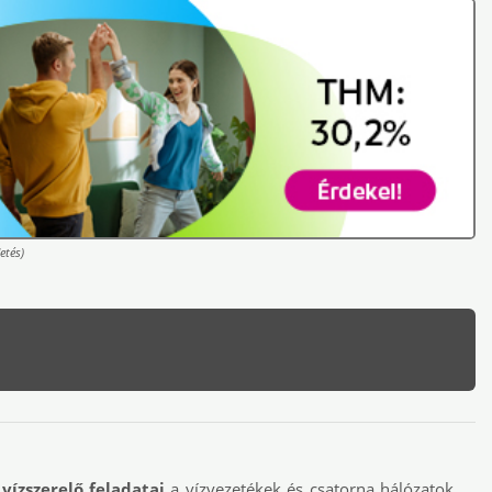
etés)
vízszerelő
feladatai
a vízvezetékek és csatorna hálózatok