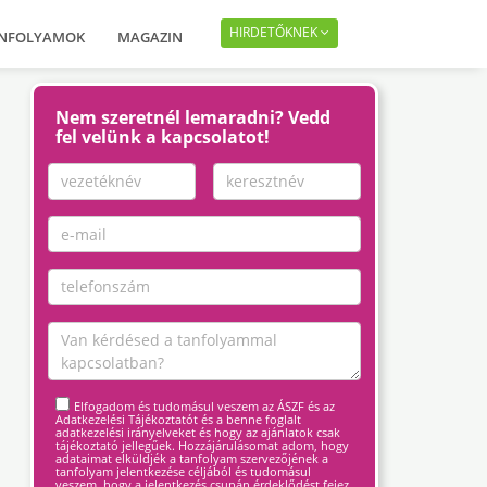
HIRDETŐKNEK
ANFOLYAMOK
MAGAZIN
Nem szeretnél lemaradni? Vedd
fel velünk a kapcsolatot!
Elfogadom és tudomásul veszem az ÁSZF és az
Adatkezelési Tájékoztatót és a benne foglalt
adatkezelési irányelveket és hogy az ajánlatok csak
tájékoztató jellegűek. Hozzájárulásomat adom, hogy
adataimat elküldjék a tanfolyam szervezőjének a
tanfolyam jelentkezése céljából és tudomásul
veszem, hogy a jelentkezés csupán érdeklődést fejez