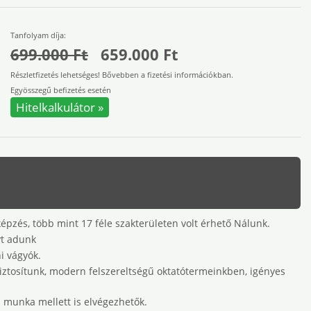
Tanfolyam díja:
699.000 Ft
659.000 Ft
Részletfizetés lehetséges! Bővebben a fizetési információkban.
Egyösszegű befizetés esetén
Hitelkalkulátor »
pzés, több mint 17 féle szakterületen volt érhető Nálunk.
yt adunk
i vágyók.
biztosítunk, modern felszereltségű oktatótermeinkben, igényes
 munka mellett is elvégezhetők.