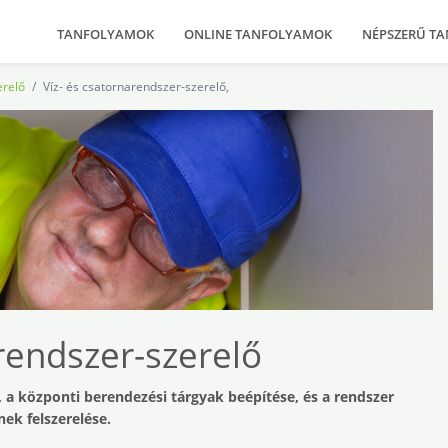
TANFOLYAMOK
ONLINE TANFOLYAMOK
NÉPSZERŰ T
erelő
Víz- és csatornarendszer-szerelő,
rendszer-szerelő
, a központi berendezési tárgyak beépítése, és a rendszer
ek felszerelése.