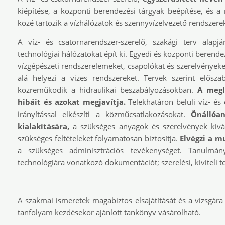
kiépítése, a központi berendezési tárgyak beépítése, és a 
közé tartozik a vízhálózatok és szennyvízelvezető rendszerek 
A víz- és csatornarendszer-szerelő, szakági terv alapjá
technológiai hálózatokat épít ki. Egyedi és központi berende
vízgépészeti rendszerelemeket, csapolókat és szerelvényeket
alá helyezi a vizes rendszereket. Tervek szerint elősza
közreműködik a hidraulikai beszabályozásokban.
A meglé
hibáit és azokat megjavítja.
Telekhatáron belüli víz- és
irányítással elkészíti a közműcsatlakozásokat.
Önállóa
kialakítására,
a szükséges anyagok és szerelvények kivá
szükséges feltételeket folyamatosan biztosítja.
Elvégzi a m
a szükséges adminisztrációs tevékenységet. Tanulmán
technológiára vonatkozó dokumentációt; szerelési, kiviteli te
A szakmai ismeretek magabiztos elsajátítását és a vizsgára
tanfolyam kezdésekor ajánlott tankönyv vásárolható.