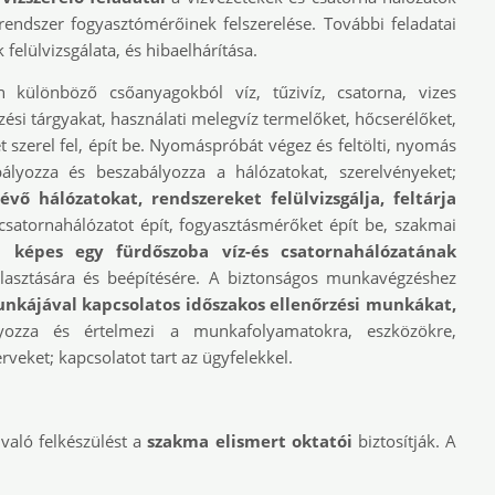
rendszer fogyasztómérőinek felszerelése. További feladatai
felülvizsgálata, és hibaelhárítása.
n különböző csőanyagokból víz, tűzivíz, csatorna, vizes
zési tárgyakat, használati melegvíz termelőket, hőcserélőket,
 szerel fel, épít be. Nyomáspróbát végez és feltölti, nyomás
bályozza és beszabályozza a hálózatokat, szerelvényeket;
vő hálózatokat, rendszereket felülvizsgálja, feltárja
 csatornahálózatot épít, fogyasztásmérőket épít be, szakmai
n képes egy fürdőszoba víz-és csatornahálózatának
lasztására és beépítésére. A biztonságos munkavégzéshez
unkájával kapcsolatos időszakos ellenőrzési munkákat,
yozza és értelmezi a munkafolyamatokra, eszközökre,
rveket; kapcsolatot tart az ügyfelekkel.
 való felkészülést a
szakma elismert oktatói
biztosítják. A