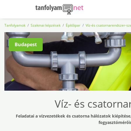
Tanfolyamok
Szakmai képzések
Építőipar
Víz-és csatornarendszer-sz
Budapest
Víz- és csatorna
Feladatai a vízvezetékek és csatorna hálózatok kiépítése
fogyasztómérőin