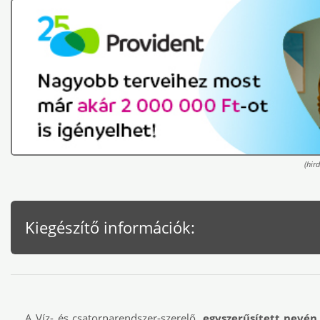
(hird
Kiegészítő információk:
A Víz- és csatornarendszer-szerelő,
egyszerűsített nevén 