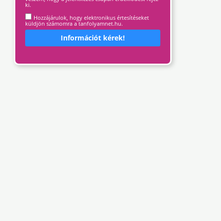
ki.
Hozzájárulok, hogy elektronikus értesítéseket
küldjön számomra a tanfolyamnet.hu.
Információt kérek!