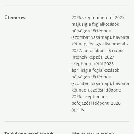
Ütemezés:
2026 szeptemberétől 2027
májusig a foglalkozások
hétvégén történnek
(szombat-vasárnap), havonta
két nap, és egy alkalommal -
2027. júliusában - 5 napos
intenzív képzés. 2027
szeptemberétől 2028.
áprilisig a foglalkozások
hétvégén történnek
(szombat-vasárnap), havonta
két nap Kezdési időpont:
2026. szeptember,
befejezési időpont: 2028.
április.
Tanfolyam végét igazoló
Sikeres vizsga esetén: