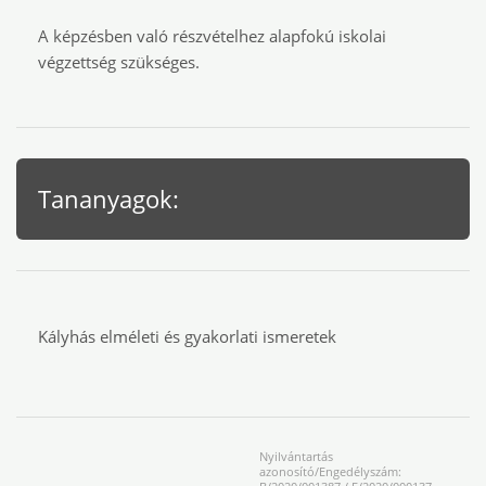
A képzésben való részvételhez alapfokú iskolai
végzettség szükséges.
Tananyagok:
Kályhás elméleti és gyakorlati ismeretek
Nyilvántartás
azonosító/Engedélyszám: