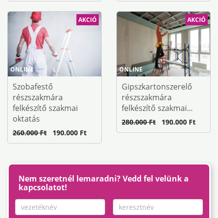
AKCIÓ
AKCIÓ
ONLINE
ONLINE
Szobafestő
Gipszkartonszerelő
részszakmára
részszakmára
felkészítő szakmai
felkészítő szakmai...
oktatás
280.000 Ft
190.000 Ft
260.000 Ft
190.000 Ft
Nem szeretnél lemaradni? Vedd fel velünk a
kapcsolatot!