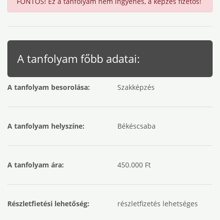
FONTOS! Ez a tanfolyam nem ingyenes, a képzés fizetős!
A tanfolyam főbb adatai:
A tanfolyam besorolása:
Szakképzés
A tanfolyam helyszíne:
Békéscsaba
A tanfolyam ára:
450.000 Ft
Részletfietési lehetőség:
részletfizetés lehetséges