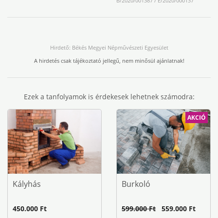
B/2020/001387 / E/2020/000137
Hirdető: Békés Megyei Népművészeti Egyesület
A hirdetés csak tájékoztató jellegű, nem minősül ajánlatnak!
Ezek a tanfolyamok is érdekesek lehetnek számodra:
AKCIÓ
Kályhás
Burkoló
450.000 Ft
599.000 Ft
559.000 Ft