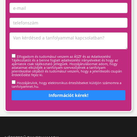
Elfogadom és tudomásul veszem az ÁSZF és az Adatkezelési
Tájékoztatót és a benne foglalt adatkezelési irányelveket és hogy az
ajánlatok csak tájékoztató jellegűek. Hozzájárulásomat adom, hogy
adataimat elküldjék a tanfolyam szervezőjének a tanfolyam
jelentkezése céljából és tudomásul veszem, hogy a jelentkezés csupán
érdeklődést fejez ki.
Hozzájárulok, hogy elektronikus értesítéseket küldjön számomra a
tanfolyamnet.hu.
Információt kérek!