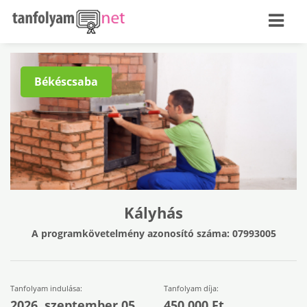
Békéscsaba
Kályhás
A programkövetelmény azonosító száma: 07993005
Tanfolyam indulása:
Tanfolyam díja:
2026. szeptember 05.
450.000 Ft