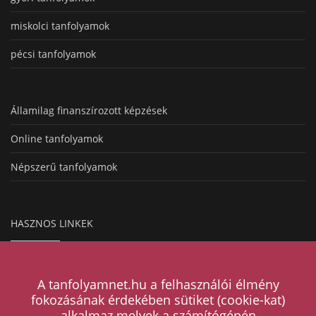
miskolci tanfolyamok
pécsi tanfolyamok
Államilag finanszírozott képzések
Online tanfolyamok
Népszerű tanfolyamok
HASZNOS LINKEK
Hogyan működik a hirdetésfeladás?
A tanfolyamnet.hu a felhasználói élmény
Magazin
fokozásának érdekében sütiket (cookie-kat)
alkalmaz melyek a számítógépén