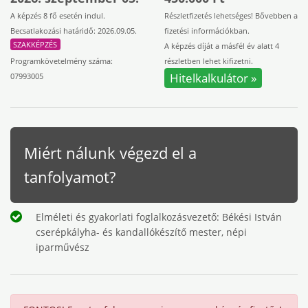
A képzés 8 fő esetén indul.
Részletfizetés lehetséges! Bővebben a
Becsatlakozási határidő: 2026.09.05.
fizetési információkban.
SZAKKÉPZÉS
A képzés díját a másfél év alatt 4
Programkövetelmény száma:
részletben lehet kifizetni.
Hitelkalkulátor »
07993005
Miért nálunk végezd el a
tanfolyamot?
Elméleti és gyakorlati foglalkozásvezető: Békési István
cserépkályha- és kandallókészítő mester, népi
iparművész