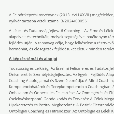
A Felnőttképzési törvénynek (2013. évi LXXVII.) megfelelően,
nyilvántartásba vételi száma: B/2024/000561
A Lélek- és Tudatosságfejlesztő Coaching – Az Elme és Lélek 
alapelveit és technikáit, melyek segítségével hatékonyan tám
fejlődés útján. A tananyag célja, hogy felkészítse a résztvev
harmóniát, és elősegítsék fejlődésüket életük minden terüle
A képzés témái és alapjai
Tudatosság és Lelkiség: Az Érzelmi Felismerés és Tudatos Jel
Önismeret és Személyiségfejlesztés: Az Egyéni Fejlődés Alap
Coaching Alapfogalmai és Szemléletmódja: A Mind Coaching
Kompetenciahatárok és Terepkompetencia a Coachingban: A 
Önbizalom és Önbecsülés Fejlesztése: Az Önmegértés és El
Cselekvésközpontú Gondolkodás és Tervezés: A Célok Megv
Újrakeretezés és Pozitív Megközelítés: A Pozitív Életszemlé
Ontológiai Coaching és Hitrendszer: Az Ontológia és Lélek K