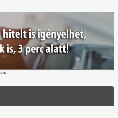
etés)