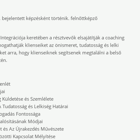
 bejelentett képzésként történik. felnőttképző
Integrációja keretében a résztvevők elsajátítják a coaching
ogathatják klienseiket az önismeret, tudatosság és lelki
őket arra, hogy klienseiknek segítsenek megtalálni a belső
tén.
enlét
jai
 Küldetése és Szemlélete
Tudatosság és Lelkiség Határai
fogadás Fontossága
alósításának Módjai
let és Az Újrakezdés Művészete
özötti Kapcsolat Mélyítése