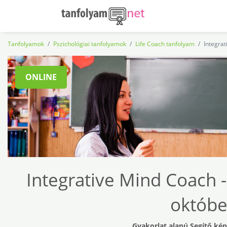
Tanfolyamok
Pszichológiai tanfolyamok
Life Coach tanfolyam
Integra
ONLINE
Integrative Mind Coach 
október
Gyakorlat alapú Segítő ké