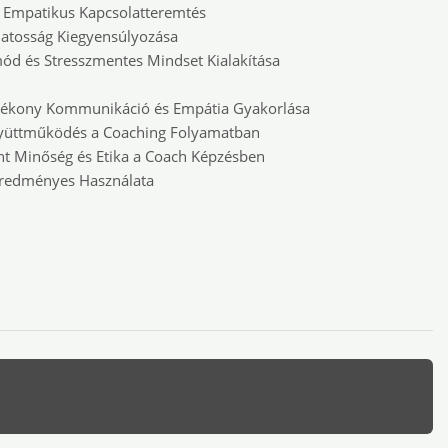
s Empatikus Kapcsolatteremtés
datosság Kiegyensúlyozása
mód és Stresszmentes Mindset Kialakítása
Hatékony Kommunikáció és Empátia Gyakorlása
Együttműködés a Coaching Folyamatban
nt Minőség és Etika a Coach Képzésben
Eredményes Használata