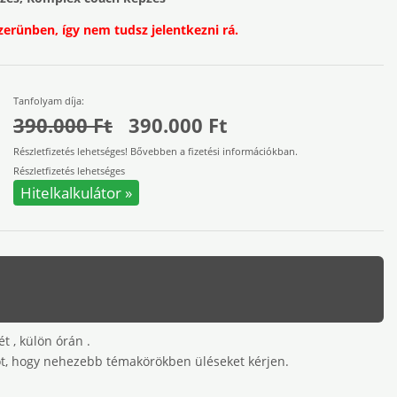
zerünben, így nem tudsz jelentkezni rá.
Tanfolyam díja:
390.000 Ft
390.000 Ft
Részletfizetés lehetséges! Bővebben a fizetési információkban.
Részletfizetés lehetséges
Hitelkalkulátor »
t , külön órán .
ót, hogy nehezebb témakörökben üléseket kérjen.