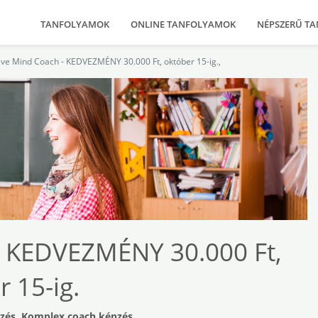
TANFOLYAMOK
ONLINE TANFOLYAMOK
NÉPSZERŰ T
tive Mind Coach - KEDVEZMÉNY 30.000 Ft, október 15-ig.,
- KEDVEZMÉNY 30.000 Ft,
 15-ig.
pzés, Komplex coach képzés