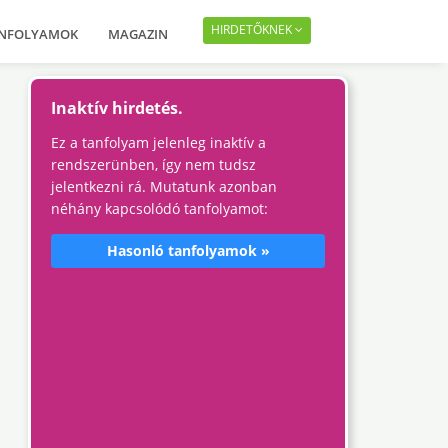
HIRDETŐKNEK
ANFOLYAMOK
MAGAZIN
Inaktív hirdetés.
Ez a tanfolyam jelenleg inaktív a
rendszerünben, így nem tudsz
jelentkezni rá. Mutatunk azonban
néhány kapcsolódó tanfolyamot:
Hasonló tanfolyamok »