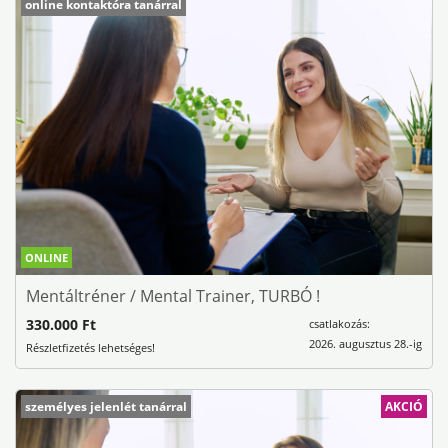
online kontaktóra tanárral
ONLINE
Mentáltréner / Mental Trainer, TURBÓ !
330.000 Ft
csatlakozás:
2026. augusztus 28.-ig
Részletfizetés lehetséges!
személyes jelenlét tanárral
AKCIÓ