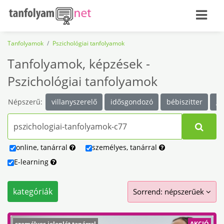
Tanfolyamok
Pszichológiai tanfolyamok
Tanfolyamok, képzések -
Pszichológiai tanfolyamok
Népszerű:
villanyszerelő
idősgondozó
bébiszitter
ga
online
,
tanárral
személyes
,
tanárral
E-learning
kategóriák
Sorrend:
népszerűek
személyes jelenlét tanárral
AKCIÓ