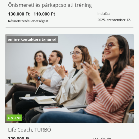
Önismereti és párkapcsolati tréning
130.000 Ft
110.000 Ft
indulás:
2025. szeptember 12.
Részletfizetés lehetséges!
online kontaktóra tanárral
ONLINE
Life Coach, TURBÓ
320.000 Ft
csatlakozás: