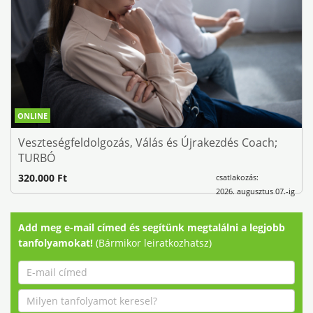
ONLINE
Veszteségfeldolgozás, Válás és Újrakezdés Coach;
TURBÓ
320.000 Ft
csatlakozás:
2026. augusztus 07.-ig
Add meg e-mail címed és segítünk megtalálni a legjobb
tanfolyamokat!
(Bármikor leiratkozhatsz)