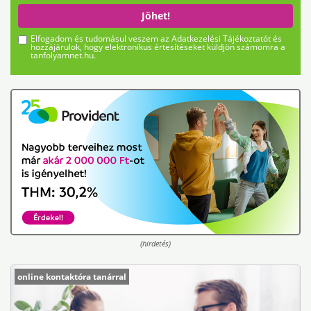
Jöhet!
Elfogadom és tudomásul veszem az Adatkezelési Tájékoztatót és
hozzájárulok, hogy elektronikus értesítéseket küldjön számomra a
tanfolyamnet.hu.
(hirdetés)
online kontaktóra tanárral