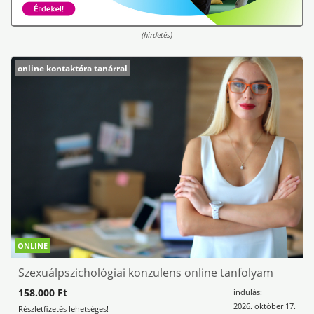
(hirdetés)
online kontaktóra tanárral
ONLINE
Szexuálpszichológiai konzulens online tanfolyam
158.000 Ft
indulás:
2026. október 17.
Részletfizetés lehetséges!