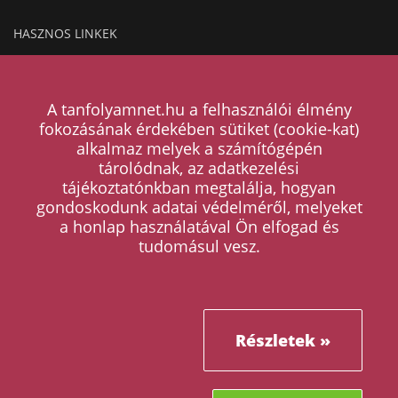
HASZNOS LINKEK
Hogyan működik a hirdetésfeladás?
A tanfolyamnet.hu a felhasználói élmény
Magazin
fokozásának érdekében sütiket (cookie-kat)
alkalmaz melyek a számítógépén
Árak
tárolódnak, az adatkezelési
tájékoztatónkban megtalálja, hogyan
Kapcsolat
gondoskodunk adatai védelméről, melyeket
a honlap használatával Ön elfogad és
ÁSZF
tudomásul vesz.
Adatkezelési tájékoztató
Tanfolyam kategóriák
Cikkek
Részletek »
Leiratkozás értesítésekről