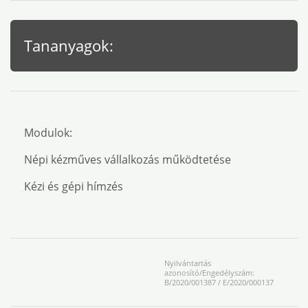
Tananyagok:
Modulok
:
Népi kézműves vállalkozás működtetése
Kézi és gépi hímzés
Nyilvántartás
azonosító/Engedélyszám:
B/2020/001387 / E/2020/000137