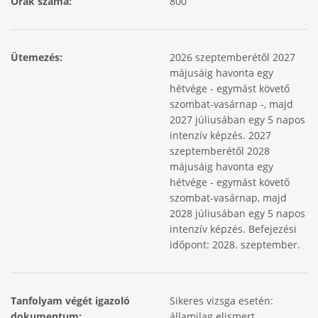
Órák száma:
800
Ütemezés:
2026 szeptemberétől 2027
májusáig havonta egy
hétvége - egymást követő
szombat-vasárnap -, majd
2027 júliusában egy 5 napos
intenzív képzés. 2027
szeptemberétől 2028
májusáig havonta egy
hétvége - egymást követő
szombat-vasárnap, majd
2028 júliusában egy 5 napos
intenzív képzés. Befejezési
időpont: 2028. szeptember.
Tanfolyam végét igazoló
Sikeres vizsga esetén:
dokumentum:
államilag elismert