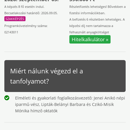
A képzés 8 fő esetén indul.
Részletfizetés lehetséges! Bővebben a
Becsatlakozási határidő: 2026.09.05.
fizetési információkban.
SZAKKÉPZÉS
A befizetés 6 részletben lehetséges. A
Programkövetelmény száma:
képzési díj nem tartalmazza a
02143011
felhasznált anyagköltséget
Hitelkalkulátor »
Miért nálunk végezd el a
tanfolyamot?
Elméleti és gyakorlati foglalkozásvezető: Jenei Anikó népi
iparmű-vész, Lipták-Belányi Barbara és Czikó-Misik
Mónika hímző oktatók