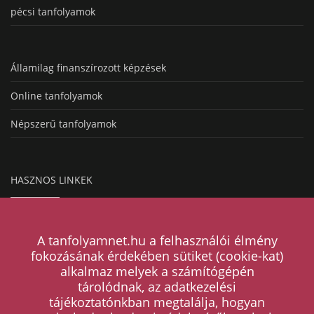
pécsi tanfolyamok
Államilag finanszírozott képzések
Online tanfolyamok
Népszerű tanfolyamok
HASZNOS LINKEK
Hogyan működik a hirdetésfeladás?
A tanfolyamnet.hu a felhasználói élmény
Magazin
fokozásának érdekében sütiket (cookie-kat)
alkalmaz melyek a számítógépén
Árak
tárolódnak, az adatkezelési
tájékoztatónkban megtalálja, hogyan
Kapcsolat