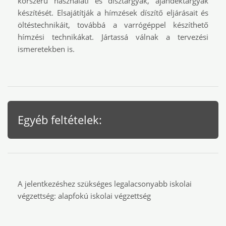
korszerű használati és dísztárgyak, ajándéktárgyak
készítését. Elsajátítják a hímzések díszítő eljárásait és
öltéstechnikáit, továbbá a varrógéppel készíthető
hímzési technikákat. Jártassá válnak a tervezési
ismeretekben is.
Egyéb feltételek:
A jelentkezéshez szükséges legalacsonyabb iskolai
végzettség: alapfokú iskolai végzettség