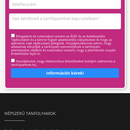
Elfogadom és tudomásul veszem az ÁSZF és az Adatkezelési
Tájékoztatót és a benne foglalt adatkezelési irányelveket és hogy az
ajánlatok csak tájékoztató jellegűek. Hozzájárulásomat adom, hogy
adataimat elküldjék a tanfolyam szervezőjének a tanfolyam
jelentkezése céljából és tudomásul veszem, hogy a jelentkezés csupán
érdeklődést fejez ki.
Hozzájárulok, hogy elektronikus értesítéseket küldjön számomra a
tanfolyamnet.hu.
Információt kérek!
NÉPSZERŰ TANFOLYAMOK