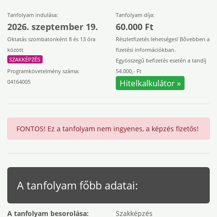
Tanfolyam indulása:
Tanfolyam díja:
2026. szeptember 19.
60.000 Ft
Oktatás szombatonként 8 és 13 óra
Részletfizetés lehetséges! Bővebben a
között
fizetési információkban.
SZAKKÉPZÉS
Egyösszegű befizetés esetén a tandíj
Programkövetelmény száma:
54.000,- Ft
Hitelkalkulátor »
04164005
FONTOS! Ez a tanfolyam nem ingyenes, a képzés fizetős!
A tanfolyam főbb adatai:
A tanfolyam besorolása:
Szakképzés