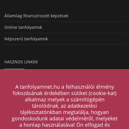
Államilag finanszírozott képzések
Online tanfolyamok
Népszerű tanfolyamok
HASZNOS LINKEK
Hogyan működik a hirdetésfeladás?
A tanfolyamnet.hu a felhasználói élmény
Magazin
fokozásának érdekében sütiket (cookie-kat)
alkalmaz melyek a számítógépén
Árak
tárolódnak, az adatkezelési
tájékoztatónkban megtalálja, hogyan
Kapcsolat
gondoskodunk adatai védelméről, melyeket
a honlap használatával Ön elfogad és
ÁSZF