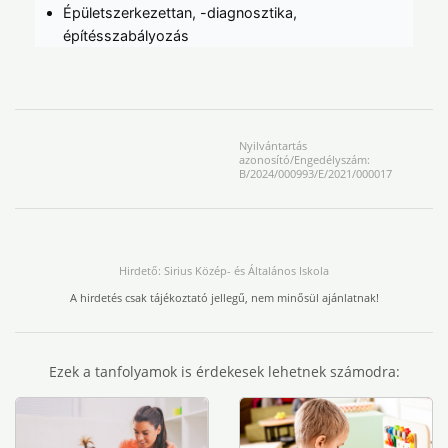
Épületszerkezettan, -diagnosztika,
építésszabályozás
Nyilvántartás
azonosító/Engedélyszám:
B/2024/000993/E/2021/000017
Hirdető: Sirius Közép- és Általános Iskola
A hirdetés csak tájékoztató jellegű, nem minősül ajánlatnak!
Ezek a tanfolyamok is érdekesek lehetnek számodra: