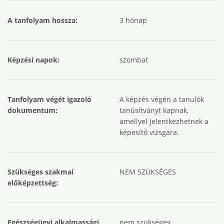
A tanfolyam hossza:
3 hónap
Képzési napok:
szombat
Tanfolyam végét igazoló
A képzés végén a tanulók
dokumentum:
tanúsítványt kapnak,
amellyel jelentkezhetnek a
képesítő vizsgára.
Szükséges szakmai
NEM SZÜKSÉGES
előképzettség:
Egészségügyi alkalmassági
nem szükséges