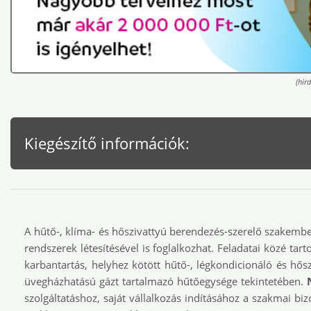
(hird
Kiegészítő információk:
A hűtő-, klíma- és hőszivattyú berendezés-szerelő szakember,
rendszerek létesítésével is foglalkozhat. Feladatai közé tart
karbantartás, helyhez kötött hűtő-, légkondicionáló és hős
üvegházhatású gázt tartalmazó hűtőegysége tekintetében.
szolgáltatáshoz, saját vállalkozás indításához a szakmai b