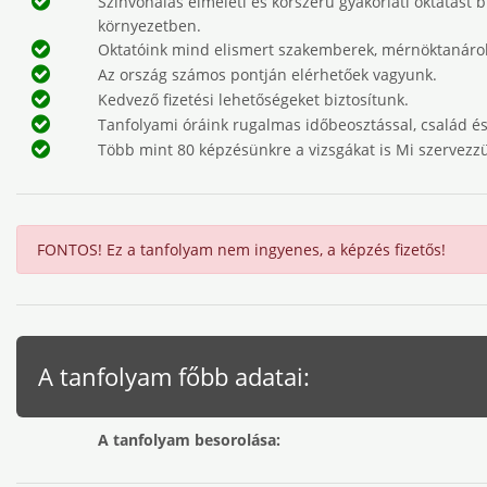
Színvonalas elméleti és korszerű gyakorlati oktatást 
környezetben.
Oktatóink mind elismert szakemberek, mérnöktanárok
Az ország számos pontján elérhetőek vagyunk.
Kedvező fizetési lehetőségeket biztosítunk.
Tanfolyami óráink rugalmas időbeosztással, család és
Több mint 80 képzésünkre a vizsgákat is Mi szervezz
FONTOS! Ez a tanfolyam nem ingyenes, a képzés fizetős!
A tanfolyam főbb adatai:
A tanfolyam besorolása: