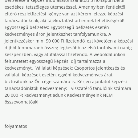
befizetése a képzés indulásától számított 3 hónapon belül
esedékes, tetszőleges ütemezéssel. Amennyiben fentiektől
eltérő részletfizetési igénye van azt kérem jelezze képzési
tanácsadónknak, aki tájékoztatást ad ennek ‎lehetőségéről!‎
Egyösszegű befizetés: Egyösszegű befizetés esetén
kedvezményes áron jelentkezhet tanfolyamunkra. A
‎jelentkezéskor min. 50 000 Ft fizetendő, ezt követően a képzési
díjból fennmaradó összeg ‎legkésőbb az első tanfolyami napig
készpénzben, vagy átutalással fizetendő. A weboldalunkon
‎feltüntetett egyösszegű képzési díj tartalmazza a
kedvezményt. ‎ Vállalati képzések: Csoportos jelentkezés és
vállalati képzések esetén, egyéni kedvezményes árat
biztosítunk az ‎Ön cége számára is. Kérjen ajánlatot képzési
tanácsadóinktól!‎ Kedvezmény: ‎‎- visszatérő tanulóink számára
20 000 Ft kedvezményt adunk Kedvezményeink NEM
összevonhatóak!
folyamatos