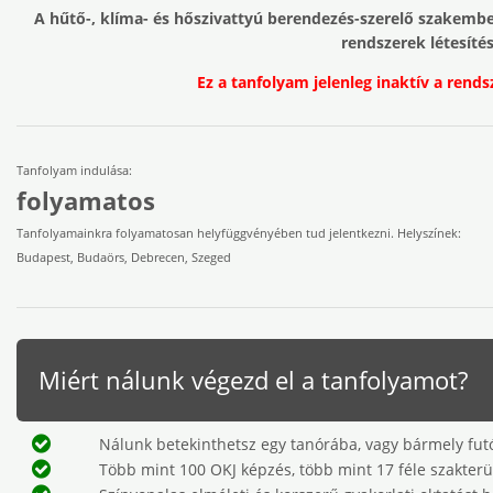
A hűtő-, klíma- és hőszivattyú berendezés-szerelő szakember,
rendszerek létesítés
Ez a tanfolyam jelenleg inaktív a rends
Tanfolyam indulása:
folyamatos
Tanfolyamainkra folyamatosan helyfüggvényében tud jelentkezni. Helyszínek:
Budapest, Budaörs, Debrecen, Szeged
Miért nálunk végezd el a tanfolyamot?
Nálunk betekinthetsz egy tanórába, vagy bármely futó
Több mint 100 OKJ képzés, több mint 17 féle szakterü