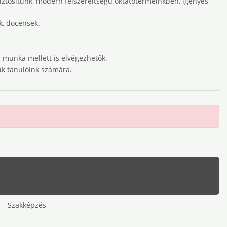
biztosítunk, modern felszereltségű oktatótermeinkben, igényes
, docensek.
 munka mellett is elvégezhetők.
ük tanulóink számára.
Szakképzés