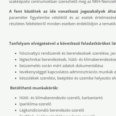
szakképzési centrumokban szerezhető meg az NKH-Nemzeti
A fent közöltek az ide vonatkozó jogszabályok ált
paraméter figyelembe vételétől és az esetek értelmezésé
részletes feltételeiről minden esetben érdeklődjön a temati
Tanfolyam elvégzésével a következő feladatköröket lá
hőszivattyú rendszerek és berendezések szerelése, ja
légtechnikai berendezések, hűtő- és klímaberendezések
beüzemelés során mért adatok dokumentálása
tevékenységgel kapcsolatos adminisztrációs munkák 
készülékek szerelési, beépítési és üzembe helyezési e
Betölthető munkakörök:
Hűtő- és klímaberendezés-szerelő, karbantartó
Ipariklíma-szerelő
Légkondicionáló berendezés-szerelő