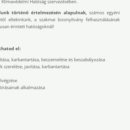
 Klímavédelmi Hatóság szervezésében.
alunk történő értelmezésén alapulnak,
számos egyéni
től eltekintünk, a szakmai bizonyítvány felhasználásának
kusan érintett hatóságoknál!
thatod el:
vítása, karbantartása, beüzemelése és beszabályozása
 szerelése, javítása, karbantartása
elvégzése
lőírásainak alkalmazása