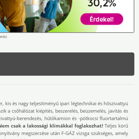
etés)
 kis és nagy teljesítményű ipari légtechnikai és hőszivattyú
ozik a csőhálózat kiépítés, beszerelés, beüzemelés, javítás és
zivattyú-berendezés, hűtőkamion és -pótkocsi fluortartalmú
Nem csak a lakossági klímákkal foglakozhat!
Teljes körű
izonyítvány megszerzése után F-GÁZ vizsga szükséges, amely