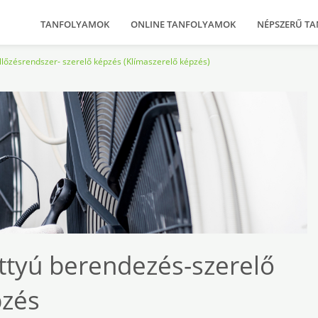
TANFOLYAMOK
ONLINE TANFOLYAMOK
NÉPSZERŰ T
llőzésrendszer- szerelő képzés (Klímaszerelő képzés)
attyú berendezés-szerelő
zés