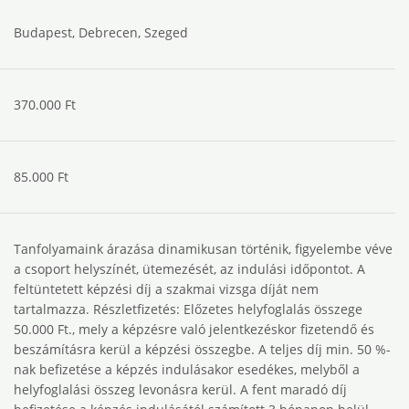
Budapest, Debrecen, Szeged
370.000 Ft
85.000 Ft
Tanfolyamaink árazása dinamikusan történik, figyelembe véve
a csoport helyszínét, ütemezését, az indulási időpontot. A
feltüntetett képzési díj a szakmai vizsga díját nem
tartalmazza. Részletfizetés: Előzetes helyfoglalás összege
50.000 Ft., mely a képzésre való jelentkezéskor fizetendő és
beszámításra kerül a képzési összegbe. A teljes díj min. 50 %-
nak befizetése a képzés indulásakor esedékes, melyből a
helyfoglalási összeg levonásra kerül. A fent maradó díj