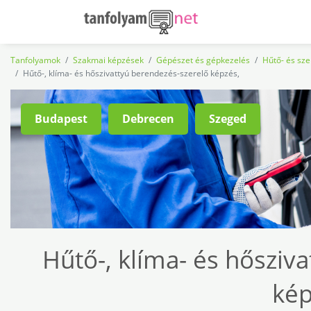
Tanfolyamok
Szakmai képzések
Gépészet és gépkezelés
Hűtő- és sze
Hűtő-, klíma- és hőszivattyú berendezés-szerelő képzés,
Budapest
Debrecen
Szeged
Hűtő-, klíma- és hősziv
kép