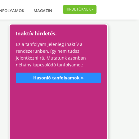
HIRDETŐKNEK
ANFOLYAMOK
MAGAZIN
Inaktív hirdetés.
Ez a tanfolyam jelenleg inaktív a
rendszerünben, így nem tudsz
jelentkezni rá. Mutatunk azonban
néhány kapcsolódó tanfolyamot:
Hasonló tanfolyamok »