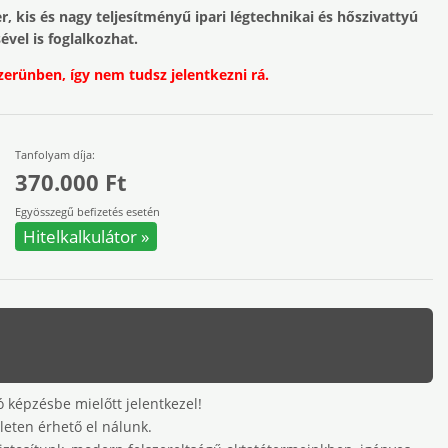
 kis és nagy teljesítményű ipari légtechnikai és hőszivattyú
ével is foglalkozhat.
zerünben, így nem tudsz jelentkezni rá.
Tanfolyam díja:
370.000 Ft
Egyösszegű befizetés esetén
Hitelkalkulátor »
 képzésbe mielőtt jelentkezel!
leten érhető el nálunk.