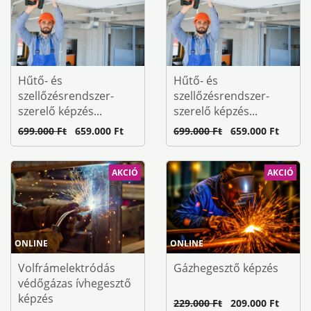
Hűtő- és
Hűtő- és
szellőzésrendszer-
szellőzésrendszer-
szerelő képzés...
szerelő képzés...
699.000 Ft
659.000 Ft
699.000 Ft
659.000 Ft
AKCIÓ
AKCIÓ
ONLINE
ONLINE
Volfrámelektródás
Gázhegesztő képzés
védőgázas ívhegesztő
képzés
229.000 Ft
209.000 Ft