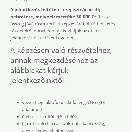
A jelentkezés feltétele a regisztrációs díj
befizetése, melynek mértéke 30.000 Ft
(Ez az
összeg jóváírásra kerül a képzés árából.) A befizetés
részleteiről e-mailben tájékoztatjuk az online
jelentkezés elküldését követően.
A képzésen való részvételhez,
annak megkezdéséhez az
alábbiakat kérjük
jelentkezőinktől:
végzettség: alapfokú iskolai végzettség (8
általános)
életkor: betöltött 18. életév
igazolás(ok) típusa: szakmai alkalmasság,
egészségügyi alkalmasság