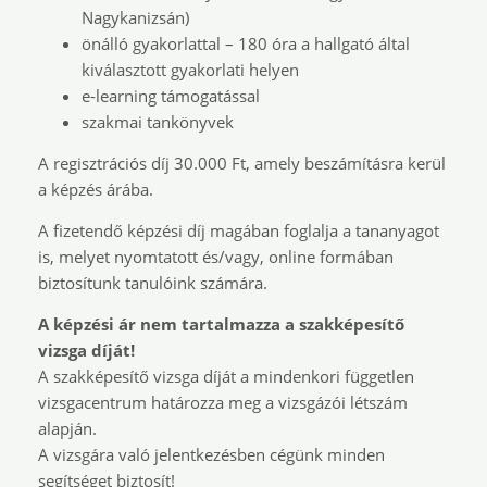
Nagykanizsán)
önálló gyakorlattal – 180 óra a hallgató által
kiválasztott gyakorlati helyen
e-learning támogatással
szakmai tankönyvek
A regisztrációs díj 30.000 Ft, amely beszámításra kerül
a képzés árába.
A fizetendő képzési díj magában foglalja a tananyagot
is, melyet nyomtatott és/vagy, online formában
biztosítunk tanulóink számára.
A képzési ár nem tartalmazza a szakképesítő
vizsga díját!
A szakképesítő vizsga díját a mindenkori független
vizsgacentrum határozza meg a vizsgázói létszám
alapján.
A vizsgára való jelentkezésben cégünk minden
segítséget biztosít!