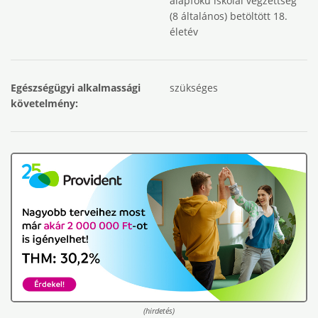
alapfokú iskolai végzettség
(8 általános) betöltött 18.
életév
Egészségügyi alkalmassági
szükséges
követelmény:
(hirdetés)