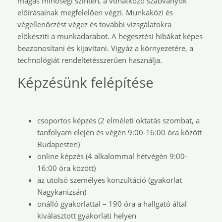
magas minőségi szinten, a vonatkozó szabványok
előírásainak megfelelően végzi. Munkaközi és
végellenőrzést végez és további vizsgálatokra
előkészíti a munkadarabot. A hegesztési hibákat képes
beazonosítani és kijavítani. Vigyáz a környezetére, a
technológiát rendeltetésszerűen használja.
Képzésünk felépítése
csoportos képzés (2 elméleti oktatás szombat, a
tanfolyam elején és végén 9:00-16:00 óra között
Budapesten)
online képzés (4 alkalommal hétvégén 9:00-
16:00 óra között)
az utolsó személyes konzultáció (gyakorlat
Nagykanizsán)
önálló gyakorlattal – 190 óra a hallgató által
kiválasztott gyakorlati helyen