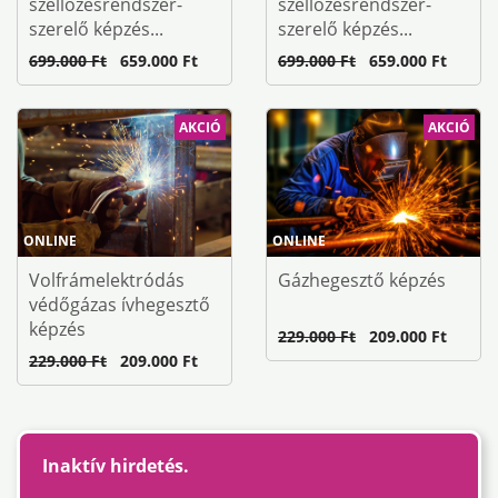
szellőzésrendszer-
szellőzésrendszer-
szerelő képzés...
szerelő képzés...
699.000 Ft
659.000 Ft
699.000 Ft
659.000 Ft
AKCIÓ
AKCIÓ
ONLINE
ONLINE
Volfrámelektródás
Gázhegesztő képzés
védőgázas ívhegesztő
képzés
229.000 Ft
209.000 Ft
229.000 Ft
209.000 Ft
Inaktív hirdetés.