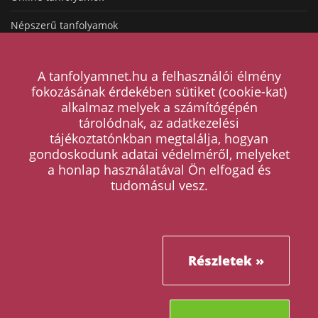
Népszerű tanfolyamok
A tanfolyamnet.hu a felhasználói élmény
HASZNOS LINKEK
fokozásának érdekében sütiket (cookie-kat)
alkalmaz melyek a számítógépén
tárolódnak, az adatkezelési
Hogyan működik a hirdetésfeladás?
tájékoztatónkban megtalálja, hogyan
gondoskodunk adatai védelméről, melyeket
Magazin
a honlap használatával Ön elfogad és
Árak
tudomásul vesz.
Kapcsolat
ÁSZF
Részletek »
Adatkezelési tájékoztató
Tanfolyam kategóriák