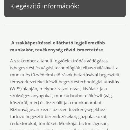
Kiegészítő információk:
A szakképesítéssel ellátható legjellemzőbb
munkakör, tevékenység rövid ismertetése
A szakember a tanult fogyóelektródás védőgázas
ívhegesztési és vágási technológiák felhasználásával, a
munka-és tűzvédelmi előírások betartásával hegesztett
fémszerkezeteket készít hegesztéstechnológiai utasítás
(WPS) alapján, melyhez rajzot olvas, kiválasztja a
szükséges anyagokat, munkadarabot előkészít (vág,
köszörül, mér) és összeállítja a munkadarabot.
Biztonságosan kezeli az ezen tevékenységekhez
tartozó hegesztő-berendezéseket, gázpalackokat,
reduktorokat, tömlőket. Munkáját biztonságosan,