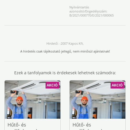
Nyilvántartás
azonosító/Engedélyszám:
B/2021/000770/E/2021/000065
Hirdető: -2007 Kapos Kft.
A hirdetés csak tájékoztató jellegű, nem minősül ajánlatnak!
Ezek a tanfolyamok is érdekesek lehetnek számodra:
AKCIÓ
AKCIÓ
Hűtő- és
Hűtő- és