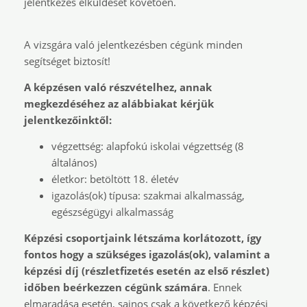
jelentkezés elküldését követően.
A vizsgára való jelentkezésben cégünk minden
segítséget biztosít!
A képzésen való részvételhez, annak
megkezdéséhez az alábbiakat kérjük
jelentkezőinktől:
végzettség: alapfokú iskolai végzettség (8
általános)
életkor: betöltött 18. életév
igazolás(ok) típusa: szakmai alkalmasság,
egészségügyi alkalmasság
Képzési csoportjaink létszáma korlátozott, így
fontos hogy a szükséges igazolás(ok), valamint a
képzési díj (részletfizetés esetén az első részlet)
időben beérkezzen cégünk számára
. Ennek
elmaradása esetén, sajnos csak a következő képzési