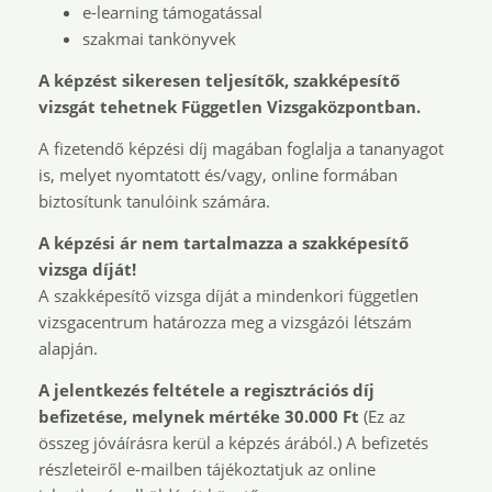
e-learning támogatással
szakmai tankönyvek
A képzést sikeresen teljesítők, szakképesítő
vizsgát tehetnek Független Vizsgaközpontban.
A fizetendő képzési díj magában foglalja a tananyagot
is, melyet nyomtatott és/vagy, online formában
biztosítunk tanulóink számára.
A képzési ár nem tartalmazza a szakképesítő
vizsga díját!
A szakképesítő vizsga díját a mindenkori független
vizsgacentrum határozza meg a vizsgázói létszám
alapján.
A jelentkezés feltétele a regisztrációs díj
befizetése, melynek mértéke 30.000 Ft
(Ez az
összeg jóváírásra kerül a képzés árából.) A befizetés
részleteiről e-mailben tájékoztatjuk az online