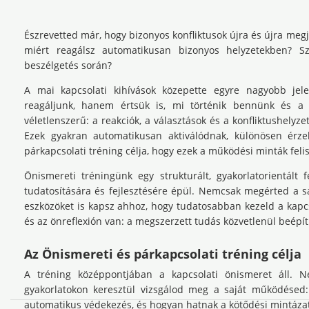
Észrevetted már, hogy
bizonyos konfliktusok újra és újra meg
miért reagálsz automatikusan bizonyos helyzetekben? S
beszélgetés során?
A mai kapcsolati kihívások közepette egyre nagyobb jel
reagáljunk, hanem értsük is, mi történik bennünk és a
véletlenszerű: a reakciók, a választások és a konfliktushel
Ezek gyakran automatikusan aktiválódnak, különösen érze
párkapcsolati tréning célja, hogy ezek a működési minták fel
Önismereti tréningünk egy strukturált, gyakorlatorientált 
tudatosítására és fejlesztésére épül. Nemcsak megérted a 
eszközöket is kapsz ahhoz, hogy tudatosabban kezeld a kapcs
és az önreflexión van: a megszerzett tudás közvetlenül beép
Az Önismereti és párkapcsolati tréning célja
A tréning középpontjában a kapcsolati önismeret áll. 
gyakorlatokon keresztül vizsgálod meg a saját működésed:
automatikus védekezés, és hogyan hatnak a kötődési mintázato