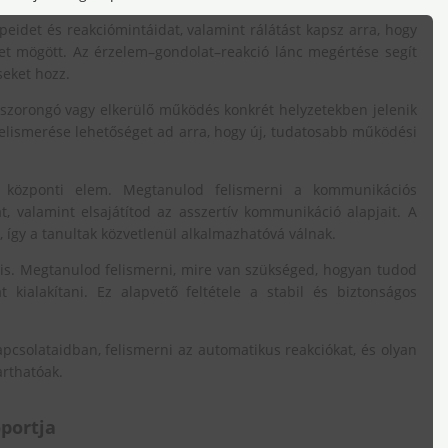
peidet és reakciómintáidat, valamint rálátást kapsz arra, hogy
zet mögött. Az érzelem–gondolat–reakció lánc megértése segít
eket hozz.
, szorongó vagy elkerülő működés konkrét helyzetekben jelenik
lismerése lehetőséget ad arra, hogy új, tudatosabb működési
én központi elem. Megtanulod felismerni a kommunikációs
t, valamint elsajátítod az asszertív kommunikáció alapjait. A
 így a tanultak közvetlenül alkalmazhatóvá válnak.
 is. Megtanulod felismerni, mire van szükséged, hogyan tudod
kialakítani. Ez alapvető feltétele a stabil és biztonságos
pcsolataidban, felismerni az automatikus reakciókat, és olyan
arthatóak.
oportja