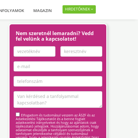
HIRDETŐKNEK
ANFOLYAMOK
MAGAZIN
Nem szeretnél lemaradni? Vedd
fel velünk a kapcsolatot!
Elfogadom és tudomásul veszem az ÁSZF és az
Adatkezelési Tájékoztatót és a benne foglalt
adatkezelési irányelveket és hogy az ajánlatok csak
tájékoztató jellegűek. Hozzájárulásomat adom, hogy
adataimat elküldjék a tanfolyam szervezőjének a
tanfolyam jelentkezése céljából és tudomásul
veszem, hogy a jelentkezés csupán érdeklődést fejez