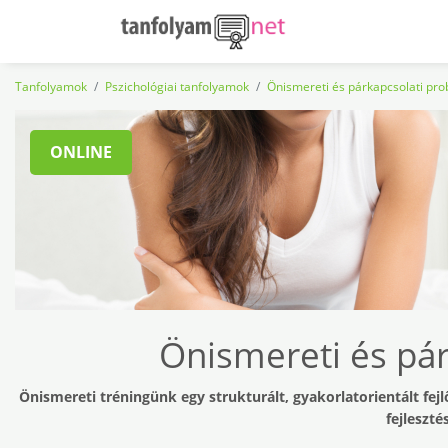
Tanfolyamok
Pszichológiai tanfolyamok
Önismereti és párkapcsolati p
ONLINE
Önismereti és pár
Önismereti tréningünk egy strukturált, gyakorlatorientált fej
fejleszté