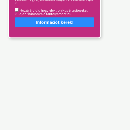
ki.
Hozzájárulok, hogy elektronikus értesítéseket
küldjön számomra a tanfolyamnet.hu.
Információt kérek!