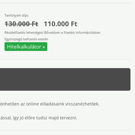
Tanfolyam díja:
130.000 Ft
110.000 Ft
Részletfizetés lehetséges! Bővebben a fizetési információkban.
Egyösszegű befizetés esetén
Hitelkalkulátor »
hetően az online előadásaink visszanézhetőek.
sal, így jó előre tudsz majd tervezni.