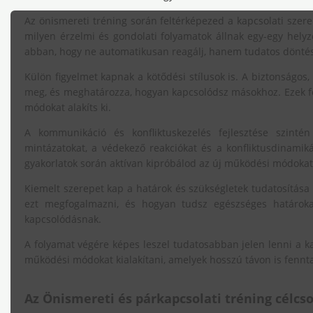
Az önismereti tréning során feltérképezed a kapcsolati szere
milyen érzelmi és gondolati folyamatok állnak egy-egy hely
abban, hogy ne automatikusan reagálj, hanem tudatos döntés
Külön figyelmet kapnak a kötődési stílusok is. A biztonságos
meg, és meghatározza, hogyan kapcsolódsz másokhoz. Ezek fe
módokat alakíts ki.
A kommunikáció és konfliktuskezelés fejlesztése szint
mintázatokat, a védekező reakciókat és a konfliktusdinamiká
gyakorlatok során aktívan kipróbálod az új működési módokat,
Kiemelt szerepet kap a határok és szükségletek tudatosítása
ezt megfogalmazni, és hogyan tudsz egészséges határokat 
kapcsolódásnak.
A folyamat végére képes leszel tudatosabban jelen lenni a ka
működési módokat kialakítani, amelyek hosszú távon is fennt
Az Önismereti és párkapcsolati tréning célcs