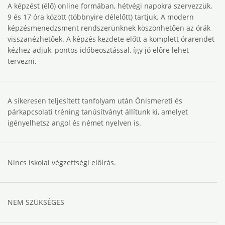
A képzést (élő) online formában, hétvégi napokra szervezzük,
9 és 17 óra között (többnyire délelőtt) tartjuk. A modern
képzésmenedzsment rendszerünknek köszönhetően az órák
visszanézhetőek. A képzés kezdete előtt a komplett órarendet
kézhez adjuk, pontos időbeosztással, így jó előre lehet
tervezni.
A sikeresen teljesített tanfolyam után Önismereti és
párkapcsolati tréning tanúsítványt állítunk ki, amelyet
igényelhetsz angol és német nyelven is.
Nincs iskolai végzettségi előírás.
NEM SZÜKSÉGES