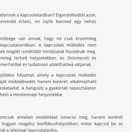
jelennek a kapcsolataidban? Elgondolkodtál azon,
zeretnéd érteni, mi zajlik benned egy nehéz
entősége van annak, hogy ne csak érzelmileg
 kapcsolatainkban. A kapcsolati működés nem
yzetek mögött ismétlődő mintázatok húzódnak meg.
lmileg terhelt helyzetekben. Az Önismereti és
ismerhetővé és tudatosan alakíthatóvá váljanak.
fejlődési folyamat, amely a kapcsolati működés
saját működésedet, hanem konkrét, alkalmazható
olataidat. A hangsúly a gyakorlati tapasztalaton
íthető a mindennapi helyzetekbe.
Nemcsak elméleti modelleket ismersz meg, hanem konkrét
 hogyan reagálsz konfliktushelyzetben, mikor kapcsol be az
k a jelenlegi kapcsolataidra.