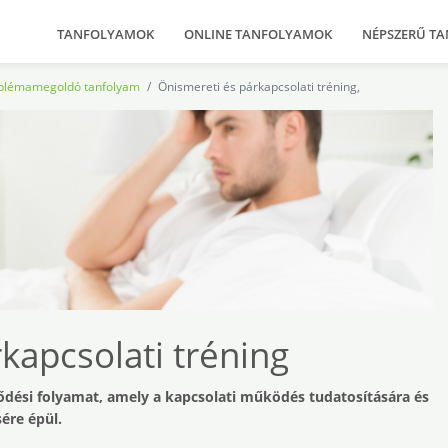
TANFOLYAMOK
ONLINE TANFOLYAMOK
NÉPSZERŰ T
roblémamegoldó tanfolyam
Önismereti és párkapcsolati tréning,
kapcsolati tréning
lődési folyamat, amely a kapcsolati működés tudatosítására és
sére épül.