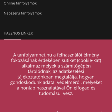
Online tanfolyamok
Népszerű tanfolyamok
HASZNOS LINKEK
Hogyan működik a hirdetésfeladás?
A tanfolyamnet.hu a felhasználói élmény
Magazin
fokozásának érdekében sütiket (cookie-kat)
alkalmaz melyek a számítógépén
Árak
tárolódnak, az adatkezelési
tájékoztatónkban megtalálja, hogyan
Kapcsolat
gondoskodunk adatai védelméről, melyeket
a honlap használatával Ön elfogad és
ÁSZF
tudomásul vesz.
Adatkezelési tájékoztató
Tanfolyam kategóriák