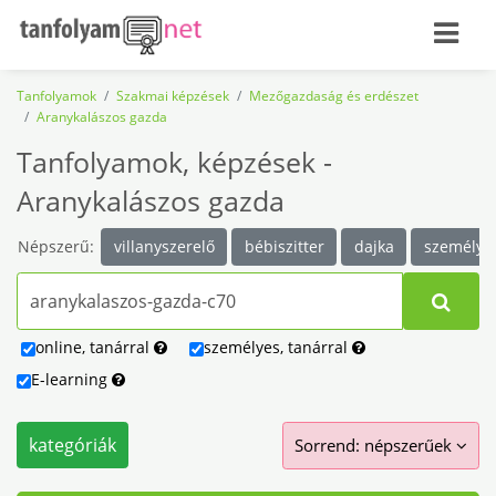
Tanfolyamok
Szakmai képzések
Mezőgazdaság és erdészet
Aranykalászos gazda
Tanfolyamok, képzések -
Aranykalászos gazda
Népszerű:
villanyszerelő
bébiszitter
dajka
személy- 
online
,
tanárral
személyes
,
tanárral
E-learning
kategóriák
Sorrend:
népszerűek