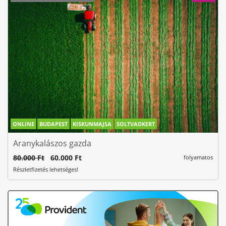
ONLINE
BUDAPEST
KISKUNMAJSA
SOLTVADKERT
Aranykalászos gazda
80.000 Ft
60.000 Ft
folyamatos
Részletfizetés lehetséges!