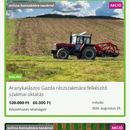
online kontaktóra tanárral
AKCIÓ
ONLINE
Aranykalászos Gazda részszakmára felkészítő
szakmai oktatás
120.000 Ft
60.000 Ft
indulás:
2026. augusztus 29.
Részletfizetés lehetséges!
online kontaktóra tanárral
AKCIÓ