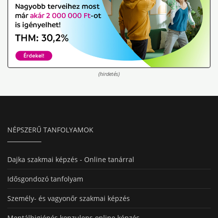
(hirdetés)
NÉPSZERŰ TANFOLYAMOK
Dajka szakmai képzés - Online tanárral
Idősgondozó tanfolyam
Személy- és vagyonőr szakmai képzés
Mentálhigiénés konzulens online képzés