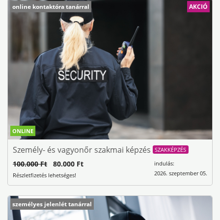
online kontaktóra tanárral
AKCIÓ
ONLINE
Személy- és vagyonőr szakmai képzés
SZAKKÉPZÉS
100.000 Ft
80.000 Ft
indulás:
2026. szeptember 05.
Részletfizetés lehetséges!
személyes jelenlét tanárral