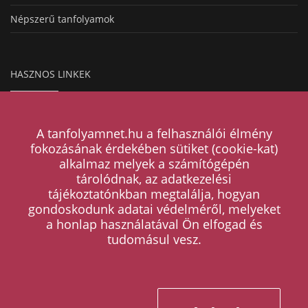
Népszerű tanfolyamok
HASZNOS LINKEK
Hogyan működik a hirdetésfeladás?
A tanfolyamnet.hu a felhasználói élmény
Magazin
fokozásának érdekében sütiket (cookie-kat)
alkalmaz melyek a számítógépén
Árak
tárolódnak, az adatkezelési
tájékoztatónkban megtalálja, hogyan
Kapcsolat
gondoskodunk adatai védelméről, melyeket
a honlap használatával Ön elfogad és
ÁSZF
tudomásul vesz.
Adatkezelési tájékoztató
Tanfolyam kategóriák