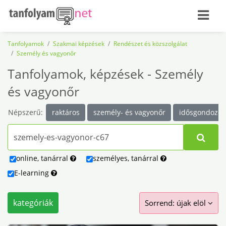
Tanfolyamok
Szakmai képzések
Rendészet és közszolgálat
Személy és vagyonőr
Tanfolyamok, képzések - Személy
és vagyonőr
Népszerű:
raktáros
személy- és vagyonőr
idősgondozó
online
,
tanárral
személyes
,
tanárral
E-learning
kategóriák
Sorrend: újak elöl