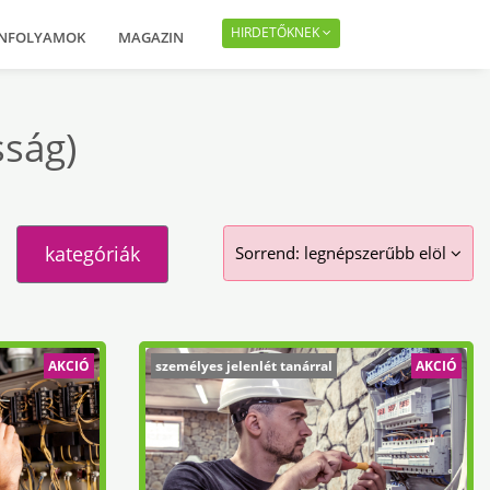
HIRDETŐKNEK
ANFOLYAMOK
MAGAZIN
sság)
kategóriák
Sorrend:
legnépszerűbb elöl
AKCIÓ
személyes jelenlét tanárral
AKCIÓ