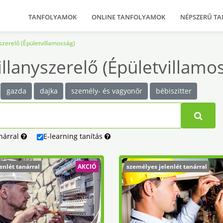
TANFOLYAMOK
ONLINE TANFOLYAMOK
NÉPSZERŰ T
yszerelő (Épületvillamosság)
llanyszerelő (Épületvillamo
gazda
dajka
személy- és vagyonőr
bébiszitter
nárral
E-learning
tanítás
enlét tanárral
AKCIÓ
személyes jelenlét tanárral