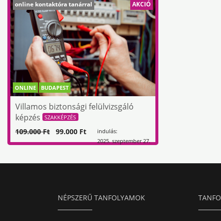
online kontaktóra tanárral
AKCIÓ
ONLINE
BUDAPEST
Villamos biztonsági felülvizsgáló
képzés
SZAKKÉPZÉS
109.000 Ft
99.000 Ft
indulás:
2025. szeptember 27.
NÉPSZERŰ TANFOLYAMOK
TANFO