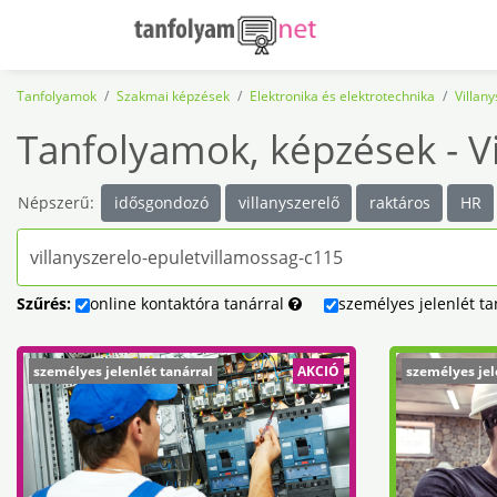
Tanfolyamok
Szakmai képzések
Elektronika és elektrotechnika
Villan
Tanfolyamok, képzések - Vi
Népszerű:
idősgondozó
villanyszerelő
raktáros
HR
Szűrés:
online
kontaktóra
tanárral
személyes
jelenlét
ta
személyes jelenlét tanárral
AKCIÓ
személyes jel