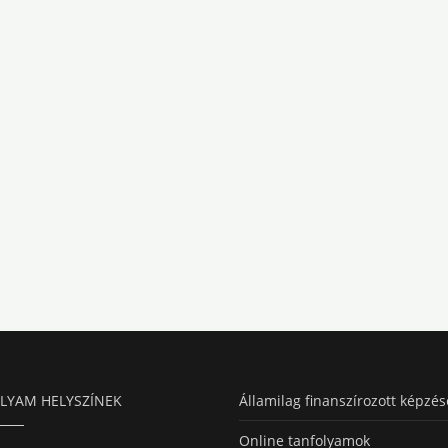
LYAM HELYSZÍNEK
Államilag finanszírozott képzés
Online tanfolyamok