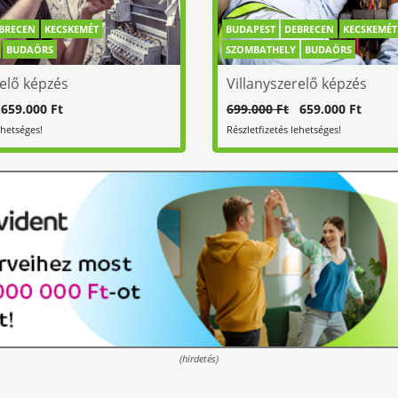
BRECEN
KECSKEMÉT
BUDAPEST
DEBRECEN
KECSKEMÉT
BUDAÖRS
SZOMBATHELY
BUDAÖRS
relő képzés
Villanyszerelő képzés
59.000 Ft
699.000 Ft
659.000 Ft
ehetséges!
Részletfizetés lehetséges!
(hirdetés)