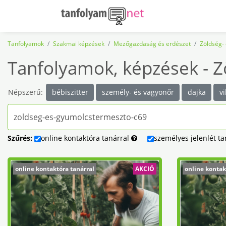
Tanfolyamok
Szakmai képzések
Mezőgazdaság és erdészet
Zöldség-
Tanfolyamok, képzések - 
Népszerű:
bébiszitter
személy- és vagyonőr
dajka
vi
Szűrés:
online
kontaktóra
tanárral
személyes
jelenlét
ta
online kontaktóra tanárral
AKCIÓ
online kontak