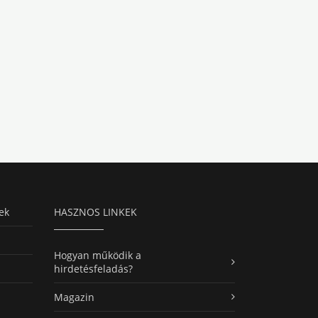
ek
HASZNOS LINKEK
Hogyan működik a
hirdetésfeladás?
Magazin