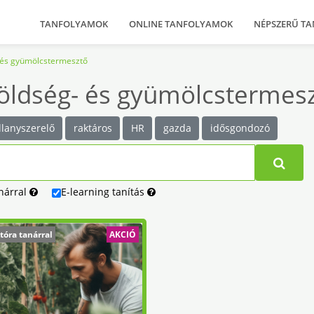
TANFOLYAMOK
ONLINE TANFOLYAMOK
NÉPSZERŰ T
 és gyümölcstermesztő
Zöldség- és gyümölcstermes
llanyszerelő
raktáros
HR
gazda
idősgondozó
nárral
E-learning
tanítás
tóra tanárral
AKCIÓ