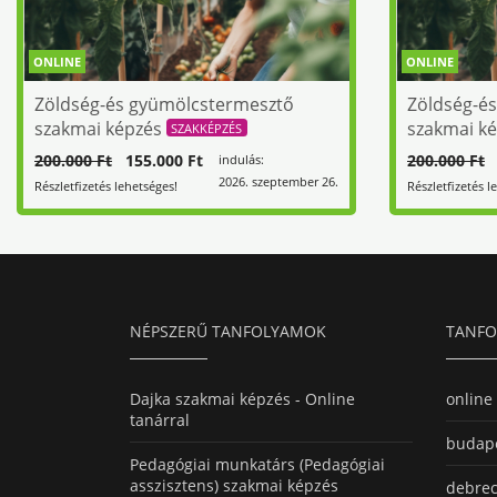
ONLINE
ONLINE
Zöldség-és gyümölcstermesztő
Zöldség-é
szakmai képzés
szakmai k
SZAKKÉPZÉS
200.000 Ft
155.000 Ft
200.000 Ft
1
indulás:
2026. szeptember 26.
Részletfizetés lehetséges!
Részletfizetés l
NÉPSZERŰ TANFOLYAMOK
TANFO
Dajka szakmai képzés - Online
online
tanárral
budape
Pedagógiai munkatárs (Pedagógiai
asszisztens) szakmai képzés
debrec