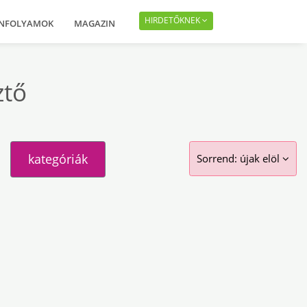
HIRDETŐKNEK
ANFOLYAMOK
MAGAZIN
ztő
kategóriák
Sorrend: újak elöl