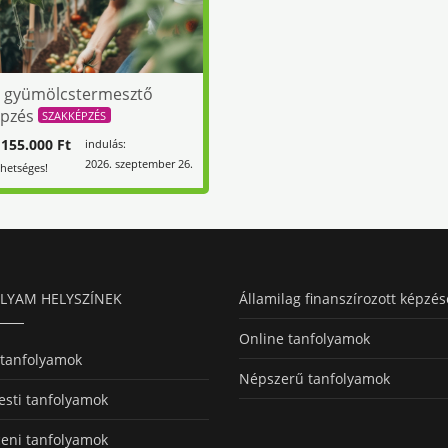
s gyümölcstermesztő
épzés
SZAKKÉPZÉS
55.000 Ft
indulás:
2026. szeptember 26.
ehetséges!
LYAM HELYSZÍNEK
Államilag finanszírozott képzés
Online tanfolyamok
 tanfolyamok
Népszerű tanfolyamok
sti tanfolyamok
eni tanfolyamok