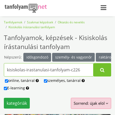
Tanfolyamok
Szakmai képzések
Oktatás és nevelés
Kisiskolás írástanulási tanfolyam
Tanfolyamok, képzések - Kisiskolás
írástanulási tanfolyam
Népszerű:
idősgondozó
személy- és vagyonőr
raktáros
online
,
tanárral
személyes
,
tanárral
E-learning
kategóriák
Sorrend: újak elöl