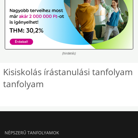
(hirdetés)
Kisiskolás írástanulási tanfolyam
tanfolyam
NÉPSZERŰ TANFOLYAMOK