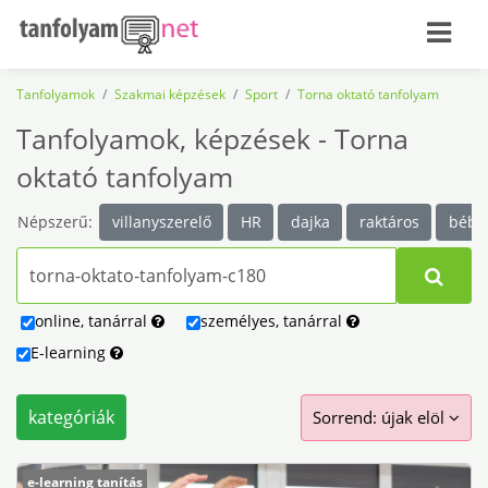
Tanfolyamok
Szakmai képzések
Sport
Torna oktató tanfolyam
Tanfolyamok, képzések - Torna
oktató tanfolyam
Népszerű:
villanyszerelő
HR
dajka
raktáros
bébis
online
,
tanárral
személyes
,
tanárral
E-learning
kategóriák
Sorrend: újak elöl
e-learning tanítás