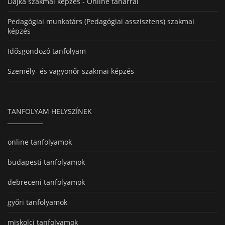
Dajka szakmai képzés - Online tanárral
Pedagógiai munkatárs (Pedagógiai asszisztens) szakmai
képzés
Idősgondozó tanfolyam
Személy- és vagyonőr szakmai képzés
TANFOLYAM HELYSZÍNEK
online tanfolyamok
budapesti tanfolyamok
debreceni tanfolyamok
győri tanfolyamok
miskolci tanfolyamok