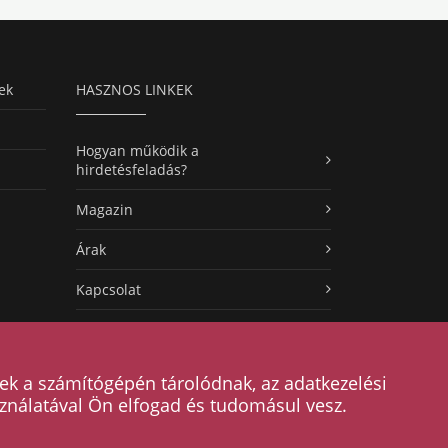
ek
HASZNOS LINKEK
Hogyan működik a
hirdetésfeladás?
Magazin
Árak
Kapcsolat
ÁSZF
Adatkezelési tájékoztató
ek a számítógépén tárolódnak, az adatkezelési
ználatával Ön elfogad és tudomásul vesz.
Tanfolyam kategóriák