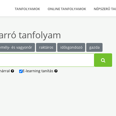
TANFOLYAMOK
ONLINE TANFOLYAMOK
NÉPSZERŰ T
arró tanfolyam
emély- és vagyonőr
raktáros
idősgondozó
gazda
nárral
E-learning
tanítás