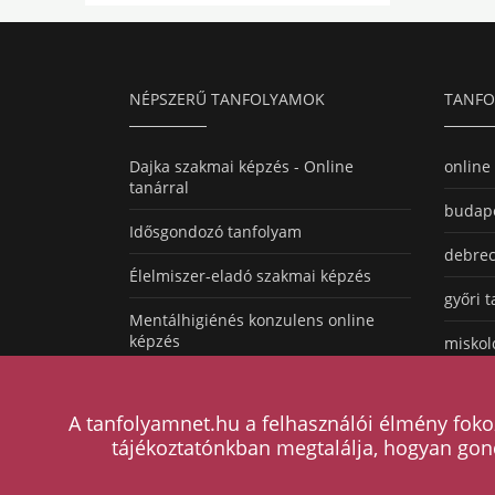
NÉPSZERŰ TANFOLYAMOK
TANFO
Dajka szakmai képzés - Online
online
tanárral
budape
Idősgondozó tanfolyam
debrec
Élelmiszer-eladó szakmai képzés
győri 
Mentálhigiénés konzulens online
képzés
miskol
pécsi 
A tanfolyamnet.hu a felhasználói élmény foko
tájékoztatónkban megtalálja, hogyan gon