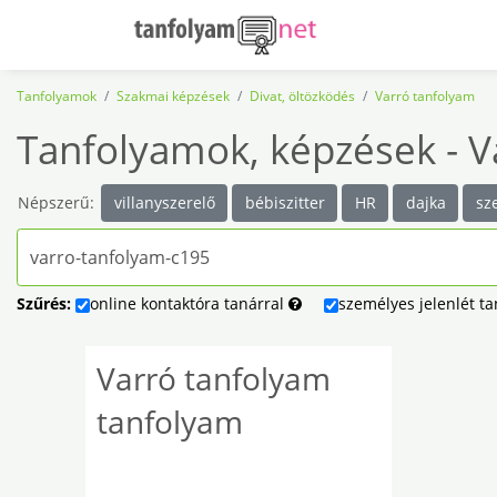
Tanfolyamok
Szakmai képzések
Divat, öltözködés
Varró tanfolyam
Tanfolyamok, képzések - V
Népszerű:
villanyszerelő
bébiszitter
HR
dajka
sz
Szűrés:
online
kontaktóra
tanárral
személyes
jelenlét
ta
Varró tanfolyam
tanfolyam